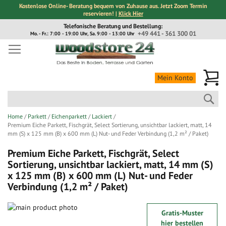
Kostenlose Online- Beratung bequem von Zuhause aus. Jetzt Zoom Termin
reservieren! |
Klick Hier
Direkt
Telefonische Beratung und Bestellung:
zum
+49 441 - 361 300 01
Mo. - Fr.: 7:00 - 19:00 Uhr, Sa. 9:00 - 13:00 Uhr
Inhalt
Me
Mein Konto
Suc
Home
Parkett
Eichenparkett
Lackiert
Premium Eiche Parkett, Fischgrät, Select Sortierung, unsichtbar lackiert, matt, 14
mm (S) x 125 mm (B) x 600 mm (L) Nut- und Feder Verbindung (1,2 m² / Paket)
Premium Eiche Parkett, Fischgrät, Select
Sortierung, unsichtbar lackiert, matt, 14 mm (S)
x 125 mm (B) x 600 mm (L) Nut- und Feder
Verbindung (1,2 m² / Paket)
Zum
Gratis-Muster
Ende
Zum
hier bestellen