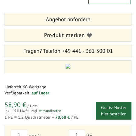
der
Anfang
Bildergalerie
der
springen
Bildergalerie
Angebot anfordern
springen
Produkt merken
Fragen?
Telefon +49 441 - 361 300 01
Lieferzeit
60 Werktage
Verfügbarkeit:
auf Lager
58,90 €
/ 1 qm
Gratis-Muster
inkl. 19% MwSt.
,
zzgl.
Versandkosten
hier bestellen
1 PE ≈
1.2
Quadratmeter =
70,68 €
/ PE
qm ≈
PE