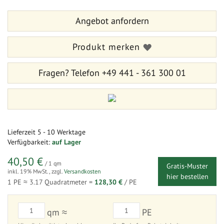
Bildergalerie
der
springen
Bildergalerie
Angebot anfordern
springen
Produkt merken
Fragen?
Telefon +49 441 - 361 300 01
Lieferzeit
5 - 10 Werktage
Verfügbarkeit:
auf Lager
40,50 €
/ 1 qm
Gratis-Muster
inkl. 19% MwSt.
,
zzgl.
Versandkosten
hier bestellen
1 PE ≈
3.17
Quadratmeter =
128,30 €
/ PE
qm ≈
PE