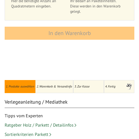
Hier die benötigte Anzahl an
Ihr Bedarf an Paketeinheiten.
Quadratmetern eingeben.
Diese werden in den Warenkorb
gelegt.
In den Warenkorb
1. Produkte auswählen
2. Warenkorb & Versandinfo
3. Zur Kasse
4. Fertig
Verlegeanleitung / Mediathek
Tipps vom Experten
Ratgeber Holz / Parkett / Detailinfos
Sortierkriterien Parkett