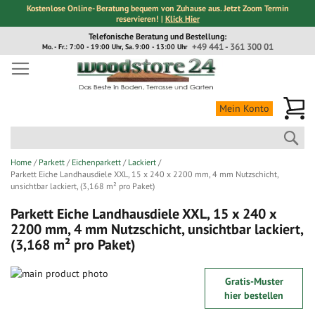
Kostenlose Online- Beratung bequem von Zuhause aus. Jetzt Zoom Termin
reservieren! |
Klick Hier
Direkt
Telefonische Beratung und Bestellung:
zum
+49 441 - 361 300 01
Mo. - Fr.: 7:00 - 19:00 Uhr, Sa. 9:00 - 13:00 Uhr
Inhalt
Me
Mein Konto
Suc
Home
Parkett
Eichenparkett
Lackiert
Parkett Eiche Landhausdiele XXL, 15 x 240 x 2200 mm, 4 mm Nutzschicht,
unsichtbar lackiert, (3,168 m² pro Paket)
Parkett Eiche Landhausdiele XXL, 15 x 240 x
2200 mm, 4 mm Nutzschicht, unsichtbar lackiert,
(3,168 m² pro Paket)
Zum
Gratis-Muster
Ende
Zum
hier bestellen
der
Anfang