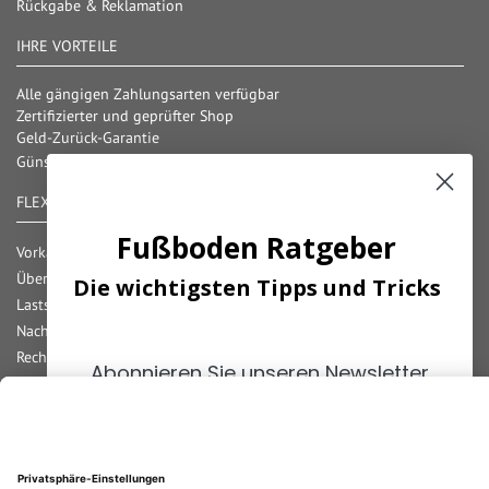
Rückgabe & Reklamation
IHRE VORTEILE
Alle gängigen Zahlungsarten verfügbar
Zertifizierter und geprüfter Shop
Geld-Zurück-Garantie
Günstige Versandkosten/ Frachtkostenfreigrenzen
FLEXIBLE ZAHLUNG
Fußboden Ratgeber
Vorkasse
Überweisung
Die wichtigsten Tipps und Tricks
Lastschrift
Nachnahme
Rechnung
Abonnieren Sie unseren Newsletter
Kreditkarte
und erhalten Sie die
wichtigsten
Paypal
Tipps
zum Thema
Fußböden!
Bar bei Abholung