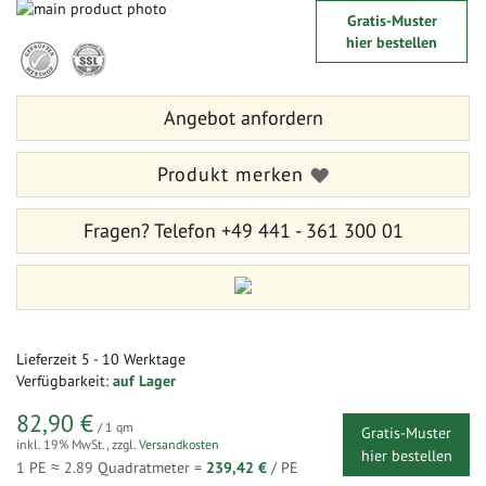
Zum
Gratis-Muster
Ende
Zum
hier bestellen
der
Anfang
Bildergalerie
der
springen
Bildergalerie
Angebot anfordern
springen
Produkt merken
Fragen?
Telefon +49 441 - 361 300 01
Lieferzeit
5 - 10 Werktage
Verfügbarkeit:
auf Lager
82,90 €
/ 1 qm
Gratis-Muster
inkl. 19% MwSt.
,
zzgl.
Versandkosten
hier bestellen
1 PE ≈
2.89
Quadratmeter =
239,42 €
/ PE