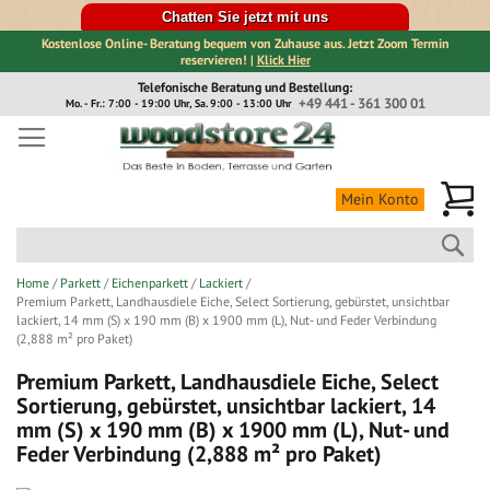
Chatten Sie jetzt mit uns
Kostenlose Online- Beratung bequem von Zuhause aus. Jetzt Zoom Termin
reservieren! |
Klick Hier
Direkt
Telefonische Beratung und Bestellung:
zum
+49 441 - 361 300 01
Mo. - Fr.: 7:00 - 19:00 Uhr, Sa. 9:00 - 13:00 Uhr
Inhalt
Me
Mein Konto
Suc
Home
Parkett
Eichenparkett
Lackiert
Premium Parkett, Landhausdiele Eiche, Select Sortierung, gebürstet, unsichtbar
lackiert, 14 mm (S) x 190 mm (B) x 1900 mm (L), Nut- und Feder Verbindung
(2,888 m² pro Paket)
Premium Parkett, Landhausdiele Eiche, Select
Sortierung, gebürstet, unsichtbar lackiert, 14
mm (S) x 190 mm (B) x 1900 mm (L), Nut- und
Feder Verbindung (2,888 m² pro Paket)