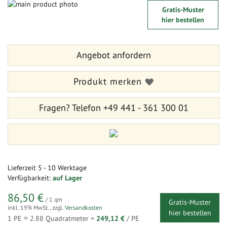
Zum
Gratis-Muster
Ende
Zum
hier bestellen
der
Anfang
Bildergalerie
der
springen
Bildergalerie
Angebot anfordern
springen
Produkt merken
Fragen?
Telefon +49 441 - 361 300 01
Lieferzeit
5 - 10 Werktage
Verfügbarkeit:
auf Lager
86,50 €
/ 1 qm
Gratis-Muster
inkl. 19% MwSt.
,
zzgl.
Versandkosten
hier bestellen
1 PE ≈
2.88
Quadratmeter =
249,12 €
/ PE