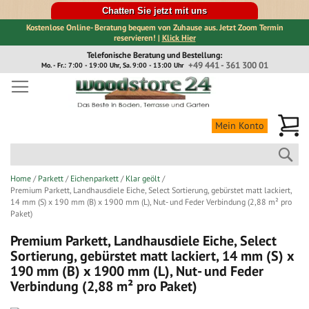
Chatten Sie jetzt mit uns
Kostenlose Online- Beratung bequem von Zuhause aus. Jetzt Zoom Termin
reservieren! |
Klick Hier
Direkt
Telefonische Beratung und Bestellung:
zum
+49 441 - 361 300 01
Mo. - Fr.: 7:00 - 19:00 Uhr, Sa. 9:00 - 13:00 Uhr
Inhalt
Me
Mein Konto
Suc
Home
Parkett
Eichenparkett
Klar geölt
Premium Parkett, Landhausdiele Eiche, Select Sortierung, gebürstet matt lackiert,
14 mm (S) x 190 mm (B) x 1900 mm (L), Nut- und Feder Verbindung (2,88 m² pro
Paket)
Premium Parkett, Landhausdiele Eiche, Select
Sortierung, gebürstet matt lackiert, 14 mm (S) x
190 mm (B) x 1900 mm (L), Nut- und Feder
Verbindung (2,88 m² pro Paket)