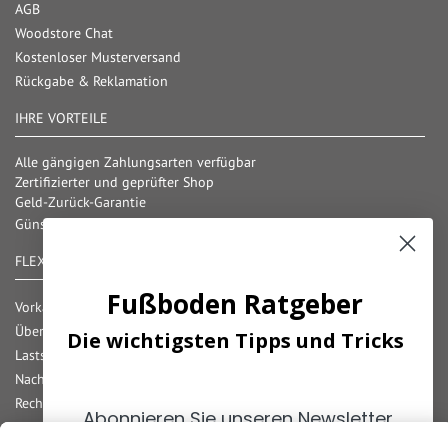
AGB
Woodstore Chat
Kostenloser Musterversand
Rückgabe & Reklamation
IHRE VORTEILE
Alle gängigen Zahlungsarten verfügbar
Zertifizierter und geprüfter Shop
Geld-Zurück-Garantie
Günstige Versandkosten/ Frachtkostenfreigrenzen
FLEXIBLE ZAHLUNG
Fußboden Ratgeber
Vorkasse
Überweisung
Die wichtigsten Tipps und Tricks
Lastschrift
Nachnahme
Rechnung
Abonnieren Sie unseren Newsletter
Kreditkarte
und erhalten Sie die
wichtigsten