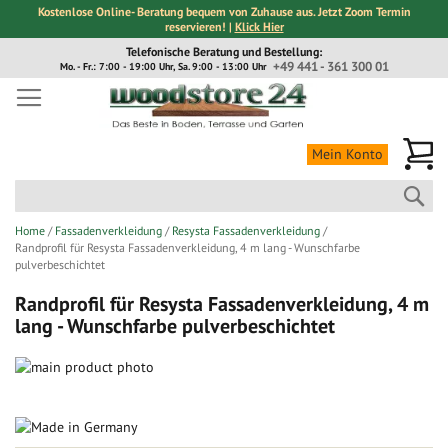
Kostenlose Online- Beratung bequem von Zuhause aus. Jetzt Zoom Termin
reservieren! |
Klick Hier
Direkt
Telefonische Beratung und Bestellung:
zum
+49 441 - 361 300 01
Mo. - Fr.: 7:00 - 19:00 Uhr, Sa. 9:00 - 13:00 Uhr
Inhalt
Me
Mein Konto
Suc
Home
Fassadenverkleidung
Resysta Fassadenverkleidung
Randprofil für Resysta Fassadenverkleidung, 4 m lang - Wunschfarbe
pulverbeschichtet
Randprofil für Resysta Fassadenverkleidung, 4 m
lang - Wunschfarbe pulverbeschichtet
Zum
Ende
Zum
der
Anfang
Bildergalerie
der
springen
Bildergalerie