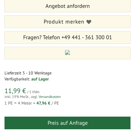
Angebot anfordern
springen
Produkt merken
Fragen?
Telefon +49 441 - 361 300 01
Lieferzeit
5 - 10 Werktage
Verfügbarkeit:
auf Lager
11,99 €
/ 1 lfdm
inkl. 19% MwSt.
,
zzgl.
Versandkosten
1 PE ≈
4
Meter =
47,96 €
/ PE
Preis auf Anfrage