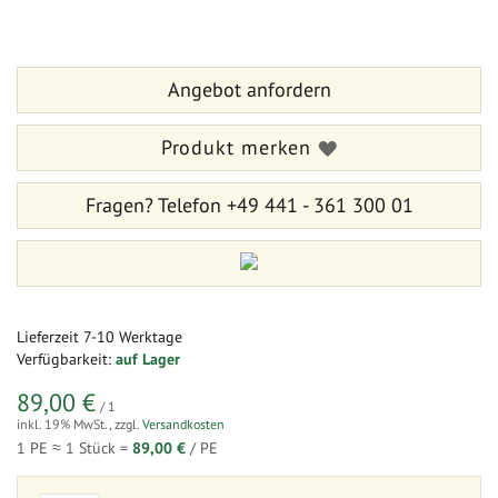
der
Anfang
Bildergalerie
der
springen
Bildergalerie
Angebot anfordern
springen
Produkt merken
Fragen?
Telefon +49 441 - 361 300 01
Lieferzeit
7-10 Werktage
Verfügbarkeit:
auf Lager
89,00 €
/ 1
inkl. 19% MwSt.
,
zzgl.
Versandkosten
1 PE ≈
1
Stück =
89,00 €
/ PE