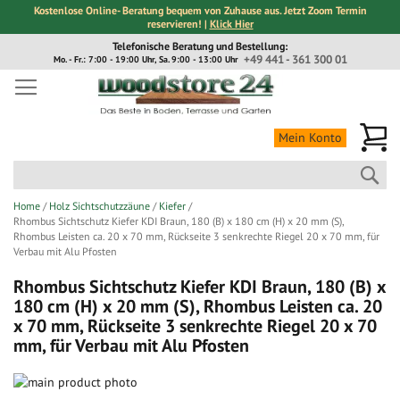
Kostenlose Online- Beratung bequem von Zuhause aus. Jetzt Zoom Termin
reservieren! |
Klick Hier
Direkt
Telefonische Beratung und Bestellung:
zum
+49 441 - 361 300 01
Mo. - Fr.: 7:00 - 19:00 Uhr, Sa. 9:00 - 13:00 Uhr
Inhalt
Me
Mein Konto
Suc
Home
Holz Sichtschutzzäune
Kiefer
Rhombus Sichtschutz Kiefer KDI Braun, 180 (B) x 180 cm (H) x 20 mm (S),
Rhombus Leisten ca. 20 x 70 mm, Rückseite 3 senkrechte Riegel 20 x 70 mm, für
Verbau mit Alu Pfosten
Rhombus Sichtschutz Kiefer KDI Braun, 180 (B) x
180 cm (H) x 20 mm (S), Rhombus Leisten ca. 20
x 70 mm, Rückseite 3 senkrechte Riegel 20 x 70
mm, für Verbau mit Alu Pfosten
Zum
Ende
Zum