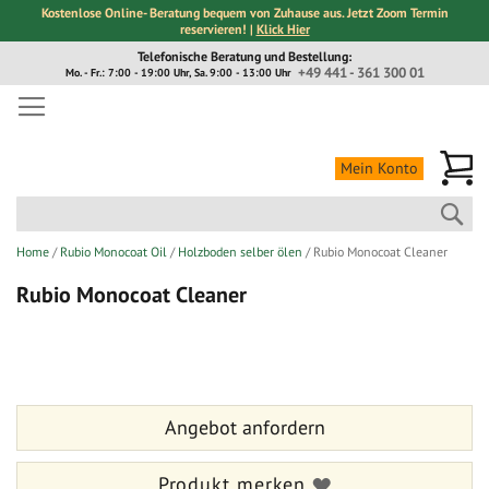
Kostenlose Online- Beratung bequem von Zuhause aus. Jetzt Zoom Termin
reservieren! |
Klick Hier
Direkt
Telefonische Beratung und Bestellung:
zum
+49 441 - 361 300 01
Mo. - Fr.: 7:00 - 19:00 Uhr, Sa. 9:00 - 13:00 Uhr
Inhalt
Me
Mein Konto
Suc
Home
Rubio Monocoat Oil
Holzboden selber ölen
Rubio Monocoat Cleaner
Rubio Monocoat Cleaner
Zum
Zum
Ende
Anfang
der
der
Bildergalerie
Bildergalerie
Angebot anfordern
springen
springen
Produkt merken