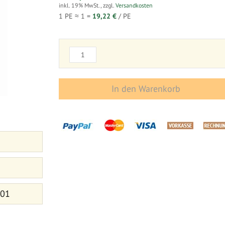
inkl. 19% MwSt.
,
zzgl.
Versandkosten
1 PE ≈
1
=
19,22 €
/ PE
In den Warenkorb
 01