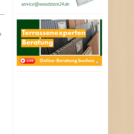
service@woodstore24.de
t