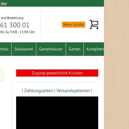
 Hier
 und Bestellung:
Mein Warenkorb
361 300 01
Mein Konto
 Uhr, Sa. 9:00 - 13:00 Uhr
tholz
Solarpanel
Gartenhäuser
Garten
Komplettset
Schnäpp
Zugang gewerbliche Kunden
| Zahlungsarten |
Versandoptionen |