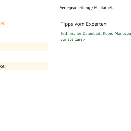
Verlegeanleitung / Mediathek
are
Tipps vom Experten
Technisches Datenblatt Rubio Monocoa
Surface Care
sfertige Version der RMC
schnelle Reinigung
kettböden,
St.)