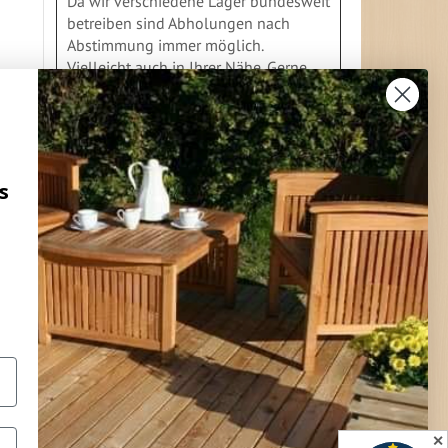
Da wir verschiedene Läger bundesweit
betreiben sind Abholungen nach
Abstimmung immer möglich.
Vielleicht auch in Ihrer Nähe. Gerne
geben wir Ihnen Auskunft
s
FLEXIBLE ZAHLUNG
Vorkasse
Überweisung
Lastschrift
Nachnahme
Rechnung
Kreditkarte
Paypal
Bar bei Abholung
✕