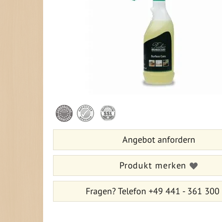
Zum
Anfang
der
Bildergalerie
Angebot anfordern
springen
Produkt merken
Fragen?
Telefon +49 441 - 361 300