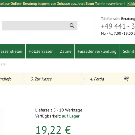
enlose Online- Beratung bequem von Zuhause aus. Jetzt Zoom Termin reservieren! |
Klick
Telefonische Beratung
+49 441 - 
Suche
Suche
Mo. - Fr.: 7:00 - 19:00
rassendielen
Holzterrassen
Zäune
Fassadenverkleidung
Schnit
Care
andinfo
3. Zur Kasse
4. Fertig
Lieferzeit
5 - 10 Werktage
Verfügbarkeit:
auf Lager
19,22 €