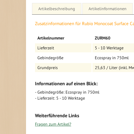
Artikelbeschreibung
Artikelinformationen
Details für Rubio Monocoat Surface Care
Zusatzinformationen für Rubio Monocoat Surface C
Rubio Monocoat Surface Care
Mehr
Artikelnummer
ZURM60
Informationen
Schnelle Reinigung kleinerer Bodenflächen
Lieferzeit
5 - 10 Werktage
Die RMC Surface Care ist die praktische und gebrauch
Gebindegröße
Ecospray in 750ml
Soap. RMC Surface Care eignet sich besonders für die 
kleinerer Bodenflächen sowie lokaler Flecken auf Par
Grundpreis
25,63 / Liter (inkl. Mw
Wohnzimmertischen oder Arbeitsflächen
Informationen auf einen Blick:
- Gebindegröße: Ecospray in 750ml
- Lieferzeit: 5 - 10 Werktage
Weiterführende Links
Fragen zum Artikel?