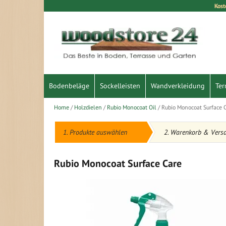
Kost
Direkt
zum
Inhalt
Bodenbeläge
Sockelleisten
Wandverkleidung
Ter
Home
Holzdielen
Rubio Monocoat Oil
Rubio Monocoat Surface 
1. Produkte auswählen
2. Warenkorb & Vers
Rubio Monocoat Surface Care
Zum
Ende
der
Bildergalerie
springen