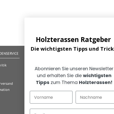
Holzterassen Ratgeber
Die wichtigsten Tipps und Trick
ENSERVICE
IHRE VORTEILE
Alle gängigen Zahlungsarten verfügbar
itik
Abonnieren Sie unseren Newsletter
Zertifizierter und geprüfter Shop
und erhalten Sie die
wichtigsten
Geld-Zurück-Garantie
Günstige Versandkosten/ Frachtkostenfreigrenzen
Tipps
zum Thema
Holzterassen
!
rversand
mation