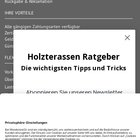
Rückgabe & Reklamation
IHRE VORTEILE
Alle gängigen Zahlungsarten verfügbar
Zertifizierter und geprüfter Shop
Geld-Zurück-Garantie
Günstige Versandkosten/ Frachtkostenfreigrenzen
Holzterassen Ratgeber
FLEXIBLE ZAHLUNG
Die wichtigsten Tipps und Tricks
Vorkasse
Überweisung
Lastschrift
Abonnieren Sie unseren Newsletter
Nachnahme
und erhalten Sie die
wichtigsten
Rechnung
Tipps
zum Thema
Holzterassen
!
Kreditkarte
Paypal
Bar bei Abholung