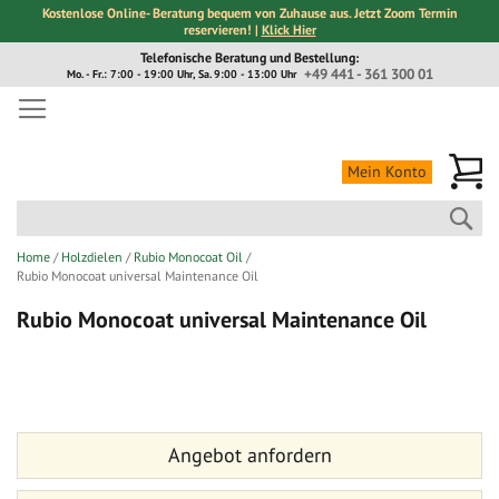
Kostenlose Online- Beratung bequem von Zuhause aus. Jetzt Zoom Termin
reservieren! |
Klick Hier
Direkt
Telefonische Beratung und Bestellung:
zum
+49 441 - 361 300 01
Mo. - Fr.: 7:00 - 19:00 Uhr, Sa. 9:00 - 13:00 Uhr
Inhalt
Me
Mein Konto
Suc
Home
Holzdielen
Rubio Monocoat Oil
Rubio Monocoat universal Maintenance Oil
Rubio Monocoat universal Maintenance Oil
Zum
Zum
Ende
Anfang
der
der
Bildergalerie
Bildergalerie
Angebot anfordern
springen
springen