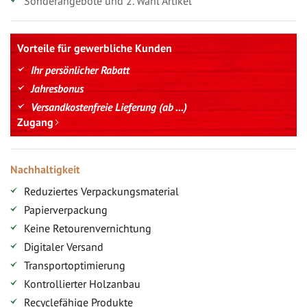
Sonderangebote und 2. Wahl Artikel
Vorteile für gewerbliche Kunden
Ihr persönlicher Rabatt
Jahresbonus
Versandkostenfreie Lieferung (ab ...)
Zugang
Nachhaltigkeit
Reduziertes Verpackungsmaterial
Papierverpackung
Keine Retourenvernichtung
Digitaler Versand
Transportoptimierung
Kontrollierter Holzanbau
Recyclefähige Produkte