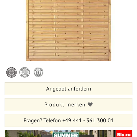
springen
Zum
Anfang
der
Bildergalerie
Angebot anfordern
springen
Produkt merken
Fragen?
Telefon +49 441 - 361 300 01