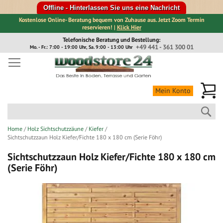
Offline - Hinterlassen Sie uns eine Nachricht
Kostenlose Online- Beratung bequem von Zuhause aus. Jetzt Zoom Termin
reservieren! |
Klick Hier
Direkt
Telefonische Beratung und Bestellung:
zum
+49 441 - 361 300 01
Mo. - Fr.: 7:00 - 19:00 Uhr, Sa. 9:00 - 13:00 Uhr
Inhalt
Me
Mein Konto
Suc
Home
Holz Sichtschutzzäune
Kiefer
Sichtschutzzaun Holz Kiefer/Fichte 180 x 180 cm (Serie Föhr)
Sichtschutzzaun Holz Kiefer/Fichte 180 x 180 cm
(Serie Föhr)
Zum
Ende
der
Bildergalerie