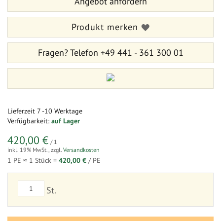
Angebot anfordern
springen
Produkt merken
Fragen?
Telefon +49 441 - 361 300 01
Lieferzeit
7 -10 Werktage
Verfügbarkeit:
auf Lager
420,00 €
/ 1
inkl. 19% MwSt.
,
zzgl.
Versandkosten
1 PE ≈
1
Stück =
420,00 €
/ PE
St.