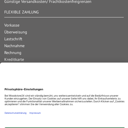
Günstige Versandkosten/ Frachtkostenfreigrenzen
FLEXIBLE ZAHLUNG
Vorkasse
Überweisung
Lastschrift
Nachnahme
Rechnung
Kreditkarte
Paypal
Bar bei Abholung
Durchschnittliche Bewertung von
Woodstore GmbH & Co KG
bei Trustami:
4.67
/
5.00
mit
859
Bewertungen
|
Bewertungsgrundlage des Anbieters: 4 Verkaufs- und 2 Bewertungsplattformen