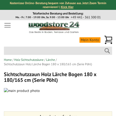
Kostenlose Online- Beratung bequem von Zuhause aus. Jetzt Zoom Termin
reservieren! |
Klick Hier
Direkt
Telefonische Beratung und Bestellung:
zum
+49 441 - 361 300 01
Mo. - Fr.: 7:00 - 19:00 Uhr, Sa. 9:00 - 13:00 Uhr
Inhalt
Me
Mein Konto
Suc
Home
Holz Sichtschutzzäune
Lärche
Sichtschutzzaun Holz Lärche Bogen 180 x 180/165 cm (Serie Pöhl)
Sichtschutzzaun Holz Lärche Bogen 180 x
180/165 cm (Serie Pöhl)
Zum
Ende
Zum
der
Anfang
Bildergalerie
der
springen
Bildergalerie