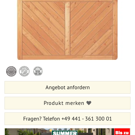
springen
Zum
Anfang
der
Bildergalerie
Angebot anfordern
springen
Produkt merken
Fragen?
Telefon +49 441 - 361 300 01