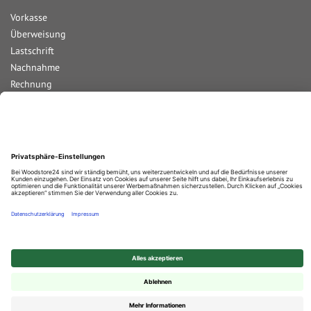
Vorkasse
Überweisung
Lastschrift
Nachnahme
Rechnung
Kreditkarte
Paypal
Bar bei Abholung
Durchschnittliche Bewertung von
Woodstore GmbH & Co KG
bei Trustami:
4.67
/
5.00
mit
861
Bewertungen
|
Bewertungsgrundlage des Anbieters: 4 Verkaufs- und 2 Bewertungsplattformen
© 2025 Woodstore GmbH & Co. KG