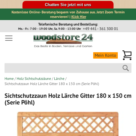
Chatten Sie jetzt mit uns
Kostenlose Online- Beratung bequem von Zuhause aus. Jetzt Zoom Termin
reservieren! |
Klick Hier
Direkt
Telefonische Beratung und Bestellung:
zum
+49 441 - 361 300 01
Mo. - Fr.: 7:00 - 19:00 Uhr, Sa. 9:00 - 13:00 Uhr
Inhalt
Me
Mein Konto
Suc
Home
Holz Sichtschutzzäune
Lärche
Sichtschutzzaun Holz Lärche Gitter 180 x 150 cm (Serie Pöhl)
Sichtschutzzaun Holz Lärche Gitter 180 x 150 cm
(Serie Pöhl)
Zum
Ende
der
Bildergalerie