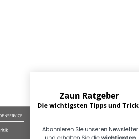
Zaun Ratgeber
Die wichtigsten Tipps und Trick
ENSERVICE
IHRE VORTEILE
Abonnieren Sie unseren Newsletter
Alle gängigen Zahlungsarten verfügbar
itik
Zertifizierter und geprüfter Shop
und erhalten Sie die
wichtigsten