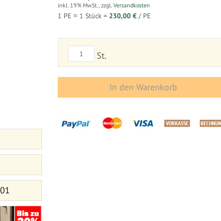
inkl. 19% MwSt.
,
zzgl.
Versandkosten
1 PE ≈
1
Stück =
230,00 €
/ PE
St.
In den Warenkorb
 01