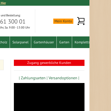
 Hier
 und Bestellung:
Mein Warenkorb
361 300 01
Mein Konto
 Uhr, Sa. 9:00 - 13:00 Uhr
tholz
Solarpanel
Gartenhäuser
Garten
Komplettset
Schnäpp
Zugang gewerbliche Kunden
| Zahlungsarten |
Versandoptionen |