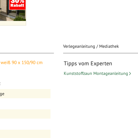
Verlegeanleitung / Mediathek
/90 cm (Serie Juist)
f weiß 90 x 150/90 cm
Tipps vom Experten
Kunststoffzaun Montageanleitung
e Juist) - weiß
Sichtschutzelementen aus
2
 und Elementen mit Gitter
age
Längen zur Verfügung. So
ten und haben die Vorzüge
gehörigen
zwischen zwei