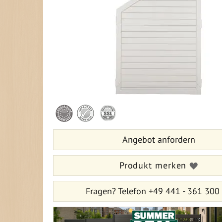
Zum
Anfang
der
Bildergalerie
Angebot anfordern
springen
Produkt merken
Fragen?
Telefon +49 441 - 361 300