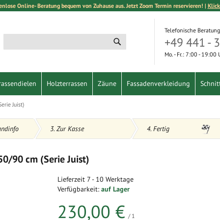
enlose Online- Beratung bequem von Zuhause aus. Jetzt Zoom Termin reservieren! |
Klick
Telefonische Beratung
+49 441 - 
Suche
Suche
Mo. - Fr.: 7:00 - 19:00
rassendielen
Holzterrassen
Zäune
Fassadenverkleidung
Schnit
rie Juist)
andinfo
3. Zur Kasse
4. Fertig
0/90 cm (Serie Juist)
Lieferzeit
7 - 10 Werktage
Verfügbarkeit:
auf Lager
230,00 €
/ 1