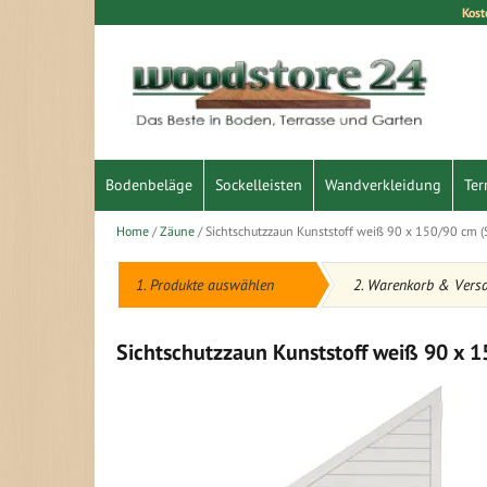
Kost
Direkt
zum
Inhalt
Bodenbeläge
Sockelleisten
Wandverkleidung
Ter
Home
Zäune
Sichtschutzzaun Kunststoff weiß 90 x 150/90 cm (Se
1. Produkte auswählen
2. Warenkorb & Vers
Sichtschutzzaun Kunststoff weiß 90 x 15
Zum
Ende
der
Bildergalerie
springen