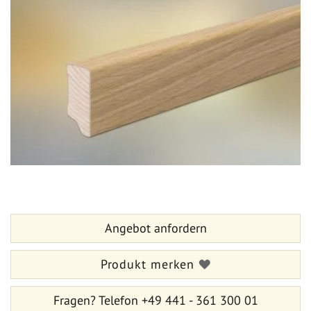
der
Bildergalerie
springen
Zum
Anfang
der
Bildergalerie
Angebot anfordern
springen
Produkt merken
Fragen?
Telefon +49 441 - 361 300 01