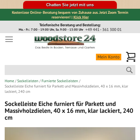
Chatten Sie jetzt mit uns
Kostenlose Online- Beratung bequem von Zuhause aus. Jetzt Zoom Termin
reservieren! |
Klick Hier
Direkt
Telefonische Beratung und Bestellung:
zum
+49 441 - 361 300 01
Mo. - Fr.: 7:00 - 19:00 Uhr, Sa. 9:00 - 13:00 Uhr
Inhalt
Me
Mein Konto
Suc
Home
Sockelleisten
Furnierte Sockelleisten
Sockelleiste Eiche furniert für Parkett und Massivholzdielen, 40 x 16 mm, klar
lackiert, 240 cm
Sockelleiste Eiche furniert für Parkett und
Massivholzdielen, 40 x 16 mm, klar lackiert, 240
cm
Zum
Ende