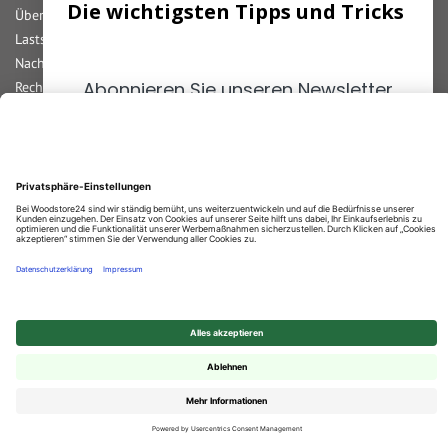
Die wichtigsten Tipps und Tricks
Überweisung
Lastschrift
Nachnahme
Abonnieren Sie unseren Newsletter
Rechnung
Kreditkarte
und erhalten Sie die
wichtigsten
Paypal
Tipps
zum Thema
Fußböden!
Bar bei Abholung
Durchschnittliche Bewertung von
Woodstore GmbH & Co KG
bei Trustami:
4.67
/
5.00
mit
859
Bewertungen
|
Bewertungsgrundlage des Anbieters: 4 Verkaufs- und 2 Bewertungsplattformen
ANMELDEN
© 2025 Woodstore GmbH & Co. KG
✕