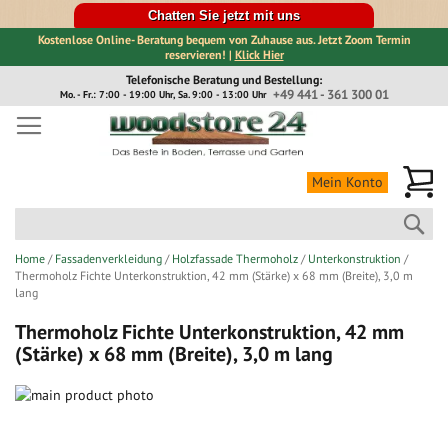
Chatten Sie jetzt mit uns
Kostenlose Online- Beratung bequem von Zuhause aus. Jetzt Zoom Termin
reservieren! |
Klick Hier
Direkt
Telefonische Beratung und Bestellung:
zum
+49 441 - 361 300 01
Mo. - Fr.: 7:00 - 19:00 Uhr, Sa. 9:00 - 13:00 Uhr
Inhalt
Me
Mein Konto
Suc
Home
Fassadenverkleidung
Holzfassade Thermoholz
Unterkonstruktion
Thermoholz Fichte Unterkonstruktion, 42 mm (Stärke) x 68 mm (Breite), 3,0 m
lang
Thermoholz Fichte Unterkonstruktion, 42 mm
(Stärke) x 68 mm (Breite), 3,0 m lang
Zum
Ende
Zum
der
Anfang