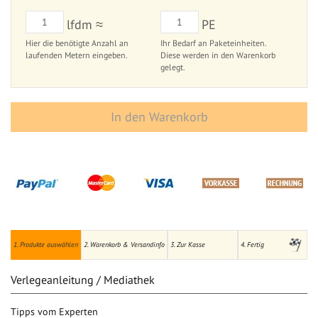
lfdm ≈
PE
Hier die benötigte Anzahl an
Ihr Bedarf an Paketeinheiten.
laufenden Metern eingeben.
Diese werden in den Warenkorb
gelegt.
In den Warenkorb
1. Produkte auswählen
2. Warenkorb & Versandinfo
3. Zur Kasse
4. Fertig
Verlegeanleitung / Mediathek
Tipps vom Experten