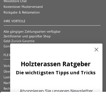
Woodstore Chat
Kostenloser Musterversand
Rückgabe & Reklamation
IHRE VORTEILE
Alle gängigen Zahlungsarten verfügbar
Zertifizierter und geprüfter Shop
Geld-Zurück-Garantie
Günstige Versandkosten/ Frachtkostenfreigrenzen
FLEXIBLE ZAHLUNG
Holzterassen Ratgeber
Vorkasse
Überweisung
Die wichtigsten Tipps und Tricks
Lastschrift
Nachnahme
Rechnung
Abonnieren Sie unseren Newsletter
Kreditkarte
und erhalten Sie die
wichtigsten
Paypal
Tipps
zum Thema
Holzterassen
!
Bar bei Abholung