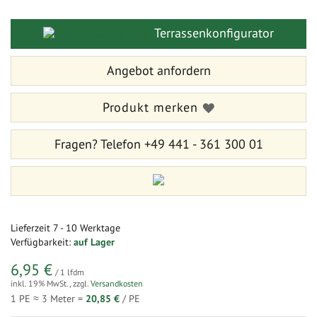
Bildergalerie
der
springen
Bildergalerie
Terrassenkonfigurator
springen
Angebot anfordern
Produkt merken
Fragen?
Telefon +49 441 - 361 300 01
Lieferzeit
7 - 10 Werktage
Verfügbarkeit:
auf Lager
6,95 €
/ 1 lfdm
inkl. 19% MwSt.
,
zzgl.
Versandkosten
1 PE ≈
3
Meter =
20,85 €
/ PE