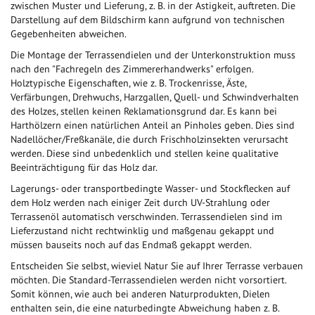
zwischen Muster und Lieferung, z. B. in der Astigkeit, auftreten. Die
Darstellung auf dem Bildschirm kann aufgrund von technischen
Gegebenheiten abweichen.
Die Montage der Terrassendielen und der Unterkonstruktion muss
nach den "Fachregeln des Zimmererhandwerks" erfolgen.
Holztypische Eigenschaften, wie z. B. Trockenrisse, Äste,
Verfärbungen, Drehwuchs, Harzgallen, Quell- und Schwindverhalten
des Holzes, stellen keinen Reklamationsgrund dar. Es kann bei
Harthölzern einen natürlichen Anteil an Pinholes geben. Dies sind
Nadellöcher/Freßkanäle, die durch Frischholzinsekten verursacht
werden. Diese sind unbedenklich und stellen keine qualitative
Beeinträchtigung für das Holz dar.
Lagerungs- oder transportbedingte Wasser- und Stockflecken auf
dem Holz werden nach einiger Zeit durch UV-Strahlung oder
Terrassenöl automatisch verschwinden. Terrassendielen sind im
Lieferzustand nicht rechtwinklig und maßgenau gekappt und
müssen bauseits noch auf das Endmaß gekappt werden.
Entscheiden Sie selbst, wieviel Natur Sie auf Ihrer Terrasse verbauen
möchten. Die Standard-Terrassendielen werden nicht vorsortiert.
Somit können, wie auch bei anderen Naturprodukten, Dielen
enthalten sein, die eine naturbedingte Abweichung haben z. B.