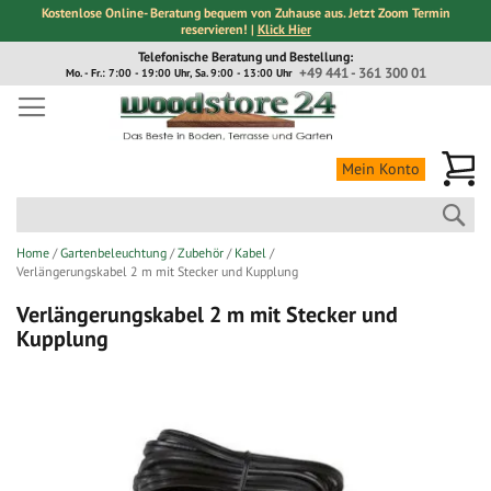
Kostenlose Online- Beratung bequem von Zuhause aus. Jetzt Zoom Termin
reservieren! |
Klick Hier
Direkt
Telefonische Beratung und Bestellung:
zum
+49 441 - 361 300 01
Mo. - Fr.: 7:00 - 19:00 Uhr, Sa. 9:00 - 13:00 Uhr
Inhalt
Me
Mein Konto
Suc
Home
Gartenbeleuchtung
Zubehör
Kabel
Verlängerungskabel 2 m mit Stecker und Kupplung
Verlängerungskabel 2 m mit Stecker und
Kupplung
Zum
Ende
der
Bildergalerie
springen