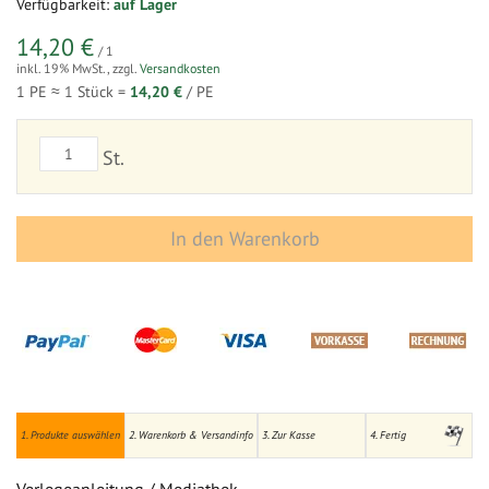
Verfügbarkeit:
auf Lager
14,20 €
/ 1
inkl. 19% MwSt.
,
zzgl.
Versandkosten
1 PE ≈
1
Stück =
14,20 €
/ PE
St.
In den Warenkorb
1. Produkte auswählen
2. Warenkorb & Versandinfo
3. Zur Kasse
4. Fertig
Verlegeanleitung / Mediathek