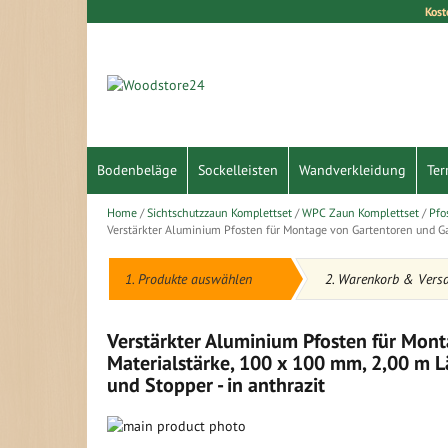
Kost
Direkt
zum
Inhalt
Bodenbeläge
Sockelleisten
Wandverkleidung
Ter
Home
Sichtschutzzaun Komplettset
WPC Zaun Komplettset
Pfo
Verstärkter Aluminium Pfosten für Montage von Gartentoren und Gar
1. Produkte auswählen
2. Warenkorb & Vers
Verstärkter Aluminium Pfosten für Mon
Materialstärke, 100 x 100 mm, 2,00 m Lä
und Stopper - in anthrazit
Zum
Ende
Zum