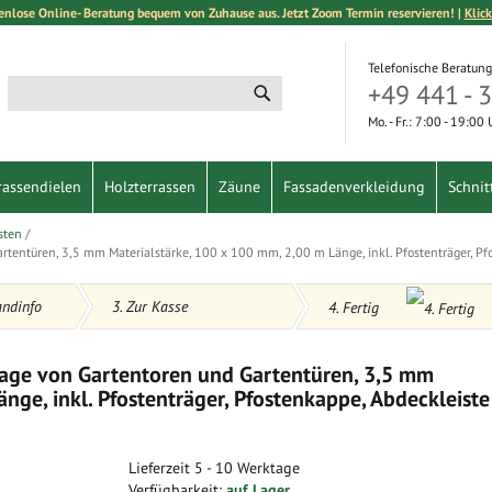
enlose Online- Beratung bequem von Zuhause aus. Jetzt Zoom Termin reservieren! |
Klick
Telefonische Beratung
+49 441 - 
Suche
Suche
Mo. - Fr.: 7:00 - 19:00
rassendielen
Holzterrassen
Zäune
Fassadenverkleidung
Schnit
sten
tentüren, 3,5 mm Materialstärke, 100 x 100 mm, 2,00 m Länge, inkl. Pfostenträger, Pfos
andinfo
3. Zur Kasse
4. Fertig
tage von Gartentoren und Gartentüren, 3,5 mm
nge, inkl. Pfostenträger, Pfostenkappe, Abdeckleiste
Lieferzeit
5 - 10 Werktage
Verfügbarkeit:
auf Lager