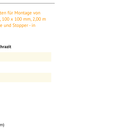
age von Gartentoren und
sten für Montage von
,00 m Länge, inkl.
e, 100 x 100 mm, 2,00 m
r - in anthrazit
te und Stopper - in
 Gartentore und
razit
mm)