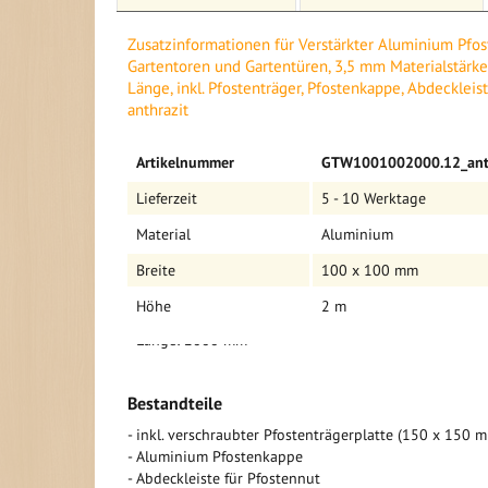
Details für Verstärkter Aluminium Pfosten für Mont
Zusatzinformationen für Verstärkter Aluminium Pfo
Gartentüren, 3,5 mm Materialstärke, 100 x 100 mm, 2
Gartentoren und Gartentüren, 3,5 mm Materialstärk
Pfostenträger, Pfostenkappe, Abdeckleiste und Stoppe
Länge, inkl. Pfostenträger, Pfostenkappe, Abdeckleis
anthrazit
verstärkter Aluminum Pfosten für Montage von
Gartentüren
Mehr
Artikelnummer
GTW1001002000.12_anth
Informationen
Lieferzeit
5 - 10 Werktage
Informationen auf einem Blick:
Material
Aluminium
- Material: Aluminium
Breite
100 x 100 mm
- Farbe: anthrazit
- Materialstärke
Höhe
2 m
- Abmessungen: 100 x 100 mm
- Länge: 2000 mm
Bestandteile
- inkl. verschraubter Pfostenträgerplatte (150 x 150 
- Aluminium Pfostenkappe
- Abdeckleiste für Pfostennut