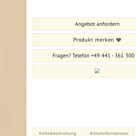
der
Anfang
Bildergalerie
der
springen
Bildergalerie
Angebot anfordern
springen
Produkt merken
Fragen?
Telefon +49 441 - 361 300
Artikelbeschreibung
Artikelinformationen