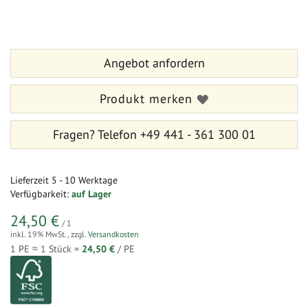
Ende
Zum
der
Anfang
Bildergalerie
der
springen
Bildergalerie
Angebot anfordern
springen
Produkt merken
Fragen?
Telefon +49 441 - 361 300 01
Lieferzeit
5 - 10 Werktage
Verfügbarkeit:
auf Lager
24,50 €
/ 1
inkl. 19% MwSt.
,
zzgl.
Versandkosten
1 PE ≈
1
Stück =
24,50 €
/ PE