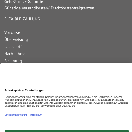
Geld-Zurück-Garantie
Günstige Versandkosten/ Frachtkostenfreigrenzen
FLEXIBLE ZAHLUNG
Vorkasse
Überweisung
Lastschrift
Nachnahme
Rechnung
Kreditkarte
Paypal
Bar bei Abholung
Durchschnittliche Bewertung von
Woodstore GmbH & Co KG
bei Trustami:
4.67
/
5.00
mit
861
Bewertungen
|
Bewertungsgrundlage des Anbieters: 4 Verkaufs- und 2 Bewertungsplattformen