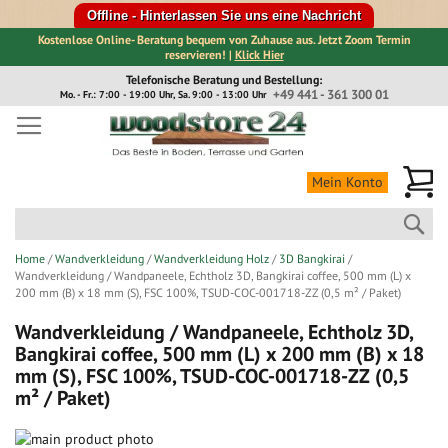
Offline - Hinterlassen Sie uns eine Nachricht
Kostenlose Online- Beratung bequem von Zuhause aus. Jetzt Zoom Termin
reservieren! |
Klick Hier
Direkt
Telefonische Beratung und Bestellung:
zum
+49 441 - 361 300 01
Mo. - Fr.: 7:00 - 19:00 Uhr, Sa. 9:00 - 13:00 Uhr
Inhalt
Me
Mein Konto
Suc
Home
Wandverkleidung
Wandverkleidung Holz
3D Bangkirai
Wandverkleidung / Wandpaneele, Echtholz 3D, Bangkirai coffee, 500 mm (L) x
200 mm (B) x 18 mm (S), FSC 100%, TSUD-COC-001718-ZZ (0,5 m² / Paket)
Wandverkleidung / Wandpaneele, Echtholz 3D,
Bangkirai coffee, 500 mm (L) x 200 mm (B) x 18
mm (S), FSC 100%, TSUD-COC-001718-ZZ (0,5
m² / Paket)
Zum