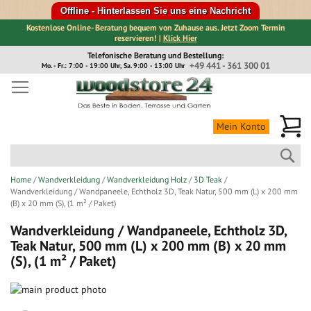
Offline - Hinterlassen Sie uns eine Nachricht
Kostenlose Online- Beratung bequem von Zuhause aus. Jetzt Zoom Termin
reservieren! |
Klick Hier
Direkt
Telefonische Beratung und Bestellung:
zum
+49 441 - 361 300 01
Mo. - Fr.: 7:00 - 19:00 Uhr, Sa. 9:00 - 13:00 Uhr
Inhalt
Me
Mein Konto
Suc
Home
Wandverkleidung
Wandverkleidung Holz
3D Teak
Wandverkleidung / Wandpaneele, Echtholz 3D, Teak Natur, 500 mm (L) x 200 mm
(B) x 20 mm (S), (1 m² / Paket)
Wandverkleidung / Wandpaneele, Echtholz 3D,
Teak Natur, 500 mm (L) x 200 mm (B) x 20 mm
(S), (1 m² / Paket)
Zum
Ende
Zum