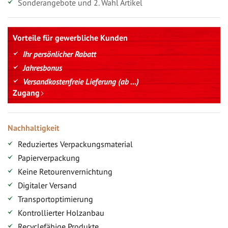
Sonderangebote und 2. Wahl Artikel
Vorteile für gewerbliche Kunden
Ihr persönlicher Rabatt
Jahresbonus
Versandkostenfreie Lieferung (ab ...)
Zugang
Nachhaltigkeit
Reduziertes Verpackungsmaterial
Papierverpackung
Keine Retourenvernichtung
Digitaler Versand
Transportoptimierung
Kontrollierter Holzanbau
Recyclefähige Produkte