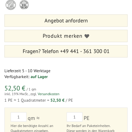
der
Anfang
Bildergalerie
der
springen
Bildergalerie
Angebot anfordern
springen
Produkt merken
Fragen?
Telefon +49 441 - 361 300 01
Lieferzeit
5 - 10 Werktage
Verfügbarkeit:
auf Lager
52,50 €
/ 1 qm
inkl. 19% MwSt.
,
zzgl.
Versandkosten
1 PE ≈
1
Quadratmeter =
52,50 €
/ PE
qm ≈
PE
Hier die benötigte Anzahl an
Ihr Bedarf an Paketeinheiten.
Quadratmetern eingeben.
Diese werden in den Warenkorb