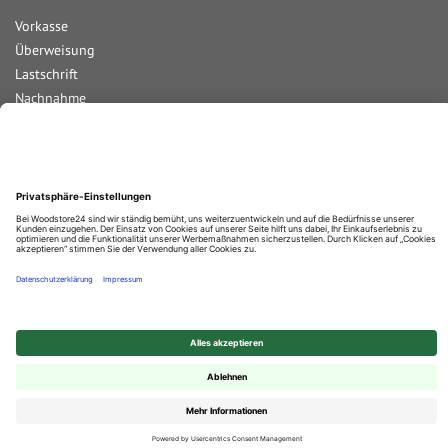
Vorkasse
Überweisung
Lastschrift
Nachnahme
Rechnung
Kreditkarte
Paypal
Bar bei Abholung
© 2025 Woodstore GmbH & Co. KG
✕