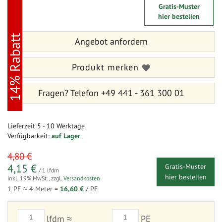
Zum
Zum
Gratis-Muster
Ende
Anfang
hier bestellen
der
der
Bildergalerie
Bildergalerie
14% Rabatt
springen
Angebot anfordern
springen
Produkt merken
Fragen?
Telefon +49 441 - 361 300 01
Lieferzeit
5 - 10 Werktage
Verfügbarkeit:
auf Lager
sonderangebot
4,80 €
4,15 €
Gratis-Muster
/ 1 lfdm
hier bestellen
inkl. 19% MwSt.
,
zzgl.
Versandkosten
1 PE ≈
4
Meter =
16,60 €
/ PE
lfdm ≈
PE