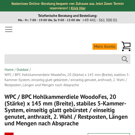
Kostenlose Online- Beratung bequem von Zuhause aus. Jetzt Zoom Termin
reservieren! |
Klick Hier
Direkt
Telefonische Beratung und Bestellung:
zum
+49 441 - 361 300 01
Mo. - Fr.: 7:00 - 19:00 Uhr, Sa. 9:00 - 13:00 Uhr
Inhalt
Me
Mein Konto
Suc
Home
Outdoor
WPC / BPC Hohlkammerdiele WoodoFes, 20 (Stärke) x 145 mm (Breite), stabiles 5-
Kammer-System, einseitig glatt gebürstet / einseitig genutet, anthrazit, 2. Wahl /
Restposten, Längen und Mengen nach Absprache
WPC / BPC Hohlkammerdiele WoodoFes, 20
(Stärke) x 145 mm (Breite), stabiles 5-Kammer-
System, einseitig glatt gebürstet / einseitig
genutet, anthrazit, 2. Wahl / Restposten, Längen
und Mengen nach Absprache