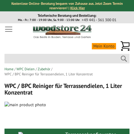
Kostenlose Online- Beratung bequem von Zuhause aus. Jetzt Zoom Termin
reservieren! |
Klick Hier
Direkt
Telefonische Beratung und Bestellung:
zum
+49 441 - 361 300 01
Mo. - Fr.: 7:00 - 19:00 Uhr, Sa. 9:00 - 13:00 Uhr
Inhalt
Me
Mein Konto
Suc
Home
WPC Dielen
Zubehör
WPC / BPC Reiniger für Terrassendielen, 1 Liter Konzentrat
WPC / BPC Reiniger für Terrassendielen, 1 Liter
Konzentrat
Zum
Ende
Zum
der
Anfang
Bildergalerie
der
springen
Bildergalerie