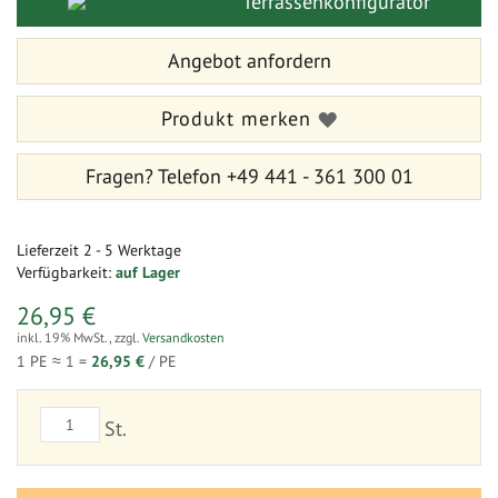
Terrassenkonfigurator
springen
Angebot anfordern
Produkt merken
Fragen?
Telefon +49 441 - 361 300 01
Lieferzeit
2 - 5 Werktage
Verfügbarkeit:
auf Lager
26,95 €
inkl. 19% MwSt.
,
zzgl.
Versandkosten
1 PE ≈
1
=
26,95 €
/ PE
St.