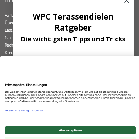
FLEXIBLE ZAHLUNG
WPC Terassendielen
Vorkasse
Überweisung
Ratgeber
Lastschrift
Nachnahme
Die wichtigsten Tipps und Tricks
Rechnung
Kreditkarte
Paypal
Abonnieren Sie unseren Newsletter und
Bar bei Abholung
erhalten Sie die
wichtigsten
Tipps
zum
Thema
Terassendielen!
Durchschnittliche Bewertung von
Woodstore GmbH & Co KG
bei Trustami:
4.67
/
5.00
mit
859
Bewertungen
|
Bewertungsgrundlage des Anbieters: 4 Verkaufs- und 2 Bewertungsplattformen
ANMELDEN
© 2025 Woodstore GmbH & Co. KG