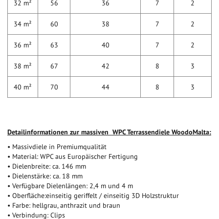
32 m²
56
36
7
2
34 m²
60
38
7
2
36 m²
63
40
7
2
38 m²
67
42
8
3
40 m²
70
44
8
3
Detailinformationen zur massiven WPC Terrassendiele WoodoMalta:
• Massivdiele in Premiumqualität
• Material: WPC aus Europäischer Fertigung
• Dielenbreite: ca. 146 mm
• Dielenstärke: ca. 18 mm
• Verfügbare Dielenlängen: 2,4 m und 4 m
• Oberfläche:einseitig geriffelt / einseitig 3D Holzstruktur
• Farbe: hellgrau, anthrazit und braun
• Verbindung: Clips