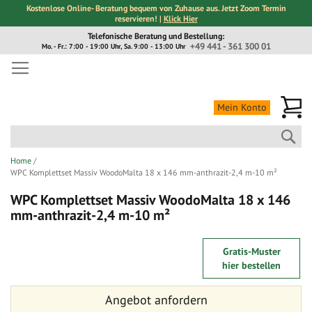
Kostenlose Online- Beratung bequem von Zuhause aus. Jetzt Zoom Termin
reservieren! |
Klick Hier
Direkt
Telefonische Beratung und Bestellung:
zum
+49 441 - 361 300 01
Mo. - Fr.: 7:00 - 19:00 Uhr, Sa. 9:00 - 13:00 Uhr
Inhalt
Me
Mein Konto
Suc
Home
WPC Komplettset Massiv WoodoMalta 18 x 146 mm-anthrazit-2,4 m-10 m²
WPC Komplettset Massiv WoodoMalta 18 x 146
mm-anthrazit-2,4 m-10 m²
Zum
Zum
Gratis-Muster
Ende
Anfang
hier bestellen
der
der
Bildergalerie
Bildergalerie
Angebot anfordern
springen
springen