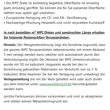
• Die WPC Diele ist beidseitig begehbar, Oberfläche ist einseitig
glatt, einseitig geriffelt. Sie können die für Sie passende Oberfläche
wählen bzw. später ggf. umdrehen.
• Europäische Fertigung mit CE- und EN - Zertifizierung
• Hochwertige Mischung Holzmehl und nicht recyceltem Kunststoff
Je nach bestellten m² WPC Dielen und gewünschter Länge erhalten
Sie folgende Postengrößen Terrassendielen:
Hinweis:
Der Mengenberechnung liegt die Annahme zugrunde, dass
die ganzen WPC Terrassendielen nebeneinander mit einem Abstand
5 mm verlegt werden kann, welcher sich automatisch durch den
Verbindungsclip ergibt. Der Abstand der WPC Unterkonstruktion
wurde mit 30 cm kalkuliert. Insgesamt wurde bei den in
Anrechnung gebrachten Materialien ein Verschnitt von ca. 5 %
kalkuliert. Bitte beachten Sie bei der Verlegung auch unbedingt die
Verlegeanleitung
die mit der Ware geliefert wird oder auch direkt
aus dem Internet unter
www.woodstore24.de
heruntergeladen
werden kann.
Leichte Farbnuancen können vorkommen und sind zu akzeptieren
und stellen keinen Reklamationsgrund dar.