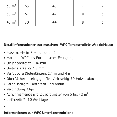
36 m²
63
40
7
2
38 m²
67
42
8
3
40 m²
70
44
8
3
Detailinformationen zur massiven WPC Terrassendiele WoodoMalta:
• Massivdiele in Premiumqualität
• Material: WPC aus Europäischer Fertigung
• Dielenbreite: ca. 146 mm
• Dielenstärke: ca. 18 mm
• Verfügbare Dielenlängen: 2,4 m und 4 m
• Oberfläche:einseitig geriffelt / einseitig 3D Holzstruktur
• Farbe: hellgrau, anthrazit und braun
• Verbindung: Clips
• Abnahmemenge pro Quadratmeter von 5 bis 40 m²
• Lieferzeit: 7 - 10 Werktage
I
nformationen zur WPC Unterkonstruktion: