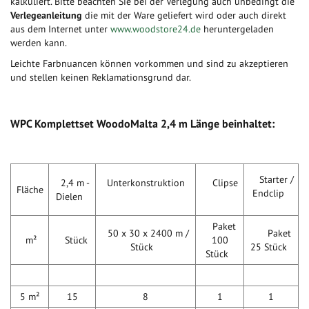
kalkuliert. Bitte beachten Sie bei der Verlegung auch unbedingt die
Verlegeanleitung
die mit der Ware geliefert wird oder auch direkt
aus dem Internet unter
www.woodstore24.de
heruntergeladen
werden kann.
Leichte Farbnuancen können vorkommen und sind zu akzeptieren
und stellen keinen Reklamationsgrund dar.
WPC Komplettset WoodoMalta 2,4 m Länge beinhaltet:
Starter /
2,4 m -
Unterkonstruktion
Clipse
Fläche
Endclip
Dielen
Paket
50 x 30 x 2400 m /
Paket
m²
Stück
100
Stück
25 Stück
Stück
5 m²
15
8
1
1