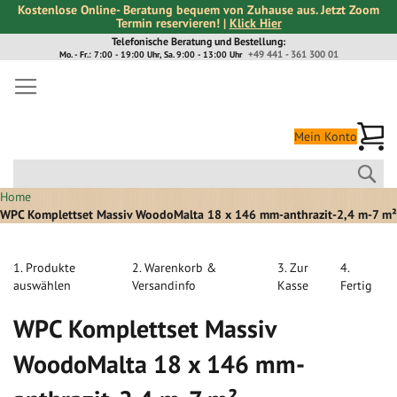
Kostenlose Online- Beratung bequem von Zuhause aus. Jetzt Zoom
Termin reservieren! |
Klick Hier
Direkt
Telefonische Beratung und Bestellung:
+49 441 - 361 300 01
Mo. - Fr.: 7:00 - 19:00 Uhr, Sa. 9:00 - 13:00 Uhr
zum
Inhalt
Me
Mein Konto
Suc
Home
WPC Komplettset Massiv WoodoMalta 18 x 146 mm-anthrazit-2,4 m-7 m²
1. Produkte
2. Warenkorb &
3. Zur
4.
auswählen
Versandinfo
Kasse
Fertig
WPC Komplettset Massiv
WoodoMalta 18 x 146 mm-