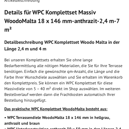
Artikelbeschreibung
springen
Details für WPC Komplettset Massiv
WoodoMalta 18 x 146 mm-anthrazit-2,4 m-7
m²
Detailbeschreibung WPC Komplettset Woodo Malta in der
Länge 2,4 m und 4 m
Bei unseren Komplettsets erhalten Sie ohne lange
Bedarfsermittlung alle nötigen Materialien, die Sie für Ihre Terrasse
benötigen. Einfach die gewünschte qm-Anzahl, die Länge und die
Farbe Ihrer Wunschdiele auswählen und Sie erhalten im Warenkorb
den Komplettpreis. Sie können ein WPC Komplettset für diese
Massivdiele von 5 – 40 m² direkt im Shop auswählen. Im weiteren
Bestellverlauf werden dann die Frachtkosten automatisch Ihrer
Bestellung hinzugefügt.
Das praktische WPC Komplettset WoodoMalta besteht aus:
• WPC Terrassendiele WoodoMalta 18 x 146 mm in hellgrau,
anthrazit und braun
• WPC Unterkonstruktion anthrazit 30 x 50 mm in den Längen 2,4