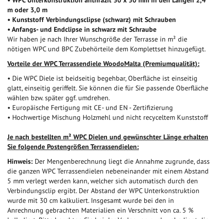
m oder 3,0 m
• Kunststoff Verbindungsclipse (schwarz) mit Schrauben
• Anfangs- und Endclipse in schwarz mit Schraube
Wir haben je nach Ihrer Wunschgröße der Terrasse in m² die
nötigen WPC und BPC Zubehörteile dem Komplettset hinzugefügt.
Vorteile der WPC Terrassendiele WoodoMalta (Premiumqualität):
• Die WPC Diele ist beidseitig begehbar, Oberfläche ist einseitig
glatt, einseitig geriffelt. Sie können die für Sie passende Oberfläche
wählen bzw. später ggf. umdrehen.
• Europäische Fertigung mit CE- und EN - Zertifizierung
• Hochwertige Mischung Holzmehl und nicht recyceltem Kunststoff
Je nach bestellten m² WPC Dielen und gewünschter Länge erhalten
Sie folgende Postengrößen Terrassendielen:
Hinweis:
Der Mengenberechnung liegt die Annahme zugrunde, dass
die ganzen WPC Terrassendielen nebeneinander mit einem Abstand
5 mm verlegt werden kann, welcher sich automatisch durch den
Verbindungsclip ergibt. Der Abstand der WPC Unterkonstruktion
wurde mit 30 cm kalkuliert. Insgesamt wurde bei den in
Anrechnung gebrachten Materialien ein Verschnitt von ca. 5 %