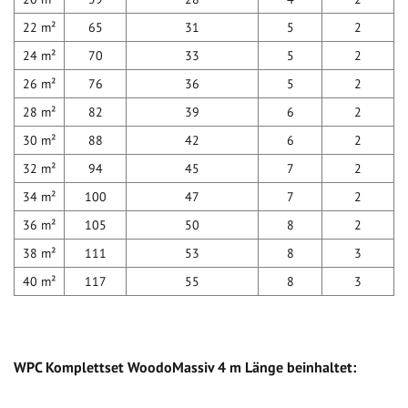
22 m²
65
31
5
2
24 m²
70
33
5
2
26 m²
76
36
5
2
28 m²
82
39
6
2
30 m²
88
42
6
2
32 m²
94
45
7
2
34 m²
100
47
7
2
36 m²
105
50
8
2
38 m²
111
53
8
3
40 m²
117
55
8
3
WPC Komplettset WoodoMassiv 4 m Länge beinhaltet: