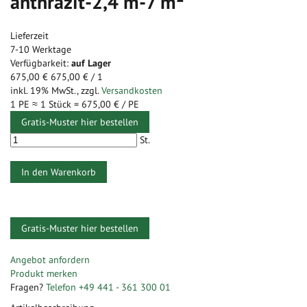
anthrazit-2,4 m-7 m²
Lieferzeit
7-10 Werktage
Verfügbarkeit:
auf Lager
675,00 €
675,00 €
/ 1
inkl. 19% MwSt.
,
zzgl.
Versandkosten
1 PE ≈
1
Stück =
675,00 €
/ PE
Gratis-Muster hier bestellen
St.
In den Warenkorb
Gratis-Muster hier bestellen
Zum
Ende
Zum
Angebot anfordern
der
Anfang
Produkt merken
Bildergalerie
der
Fragen?
Telefon +49 441 - 361 300 01
springen
Bildergalerie