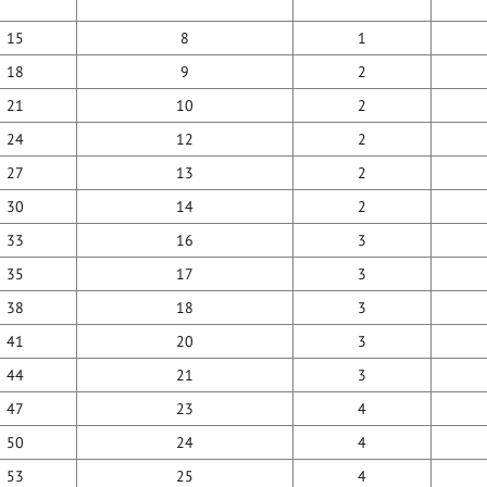
15
8
1
18
9
2
21
10
2
24
12
2
27
13
2
30
14
2
33
16
3
35
17
3
38
18
3
41
20
3
44
21
3
47
23
4
50
24
4
53
25
4