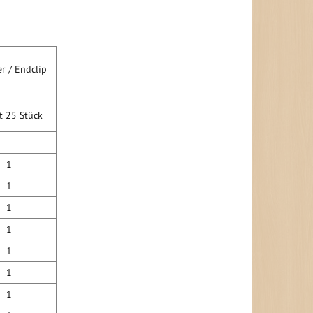
r / Endclip
 25 Stück
1
1
1
1
1
1
1