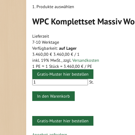
1. Produkte auswählen
WPC Komplettset Massiv Wo
Lieferzeit
7-10 Werktage
Verfügbarkeit:
auf Lager
3.460,00 €
3.460,00 €
/ 1
inkl. 19% MwSt.
,
zzgl.
Versandkosten
1 PE ≈
1
Stück =
3.460,00 €
/ PE
Gratis-Muster hier bestellen
St.
In den Warenkorb
Gratis-Muster hier bestellen
Zum
Ende
Zum
Angebot anfordern