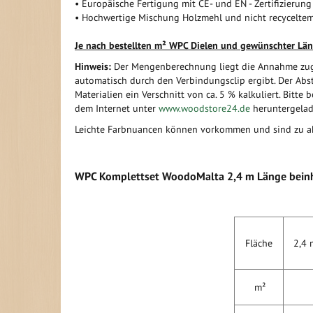
• Europäische Fertigung mit CE- und EN - Zertifizierung
• Hochwertige Mischung Holzmehl und nicht recyceltem
Je nach bestellten m² WPC Dielen und gewünschter Län
Hinweis:
Der Mengenberechnung liegt die Annahme zugr
automatisch durch den Verbindungsclip ergibt. Der Ab
Materialien ein Verschnitt von ca. 5 % kalkuliert. Bitt
dem Internet unter
www.woodstore24.de
heruntergelad
Leichte Farbnuancen können vorkommen und sind zu ak
WPC Komplettset WoodoMalta 2,4 m Länge beinh
Fläche
2,4 m
m²
S