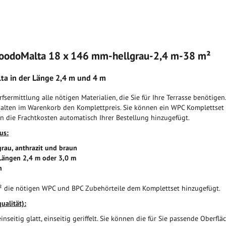
WoodoMalta 18 x 146 mm-hellgrau-2,4 m-38 m²
a in der Länge 2,4 m und 4 m
fsermittlung alle nötigen Materialien, die Sie für Ihre Terrasse benötige
alten im Warenkorb den Komplettpreis. Sie können ein WPC Komplettset f
n die Frachtkosten automatisch Ihrer Bestellung hinzugefügt.
us:
rau, anthrazit und braun
 Längen 2,4 m oder 3,0 m
n
m² die nötigen WPC und BPC Zubehörteile dem Komplettset hinzugefügt.
ualität):
einseitig glatt, einseitig geriffelt. Sie können die für Sie passende Oberf