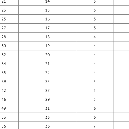
21
14
3
23
15
3
25
16
3
27
17
3
28
18
4
30
19
4
32
20
4
34
21
4
35
22
4
39
25
5
42
27
5
46
29
5
49
31
6
53
33
6
56
36
7