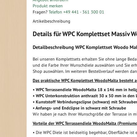
der
Anfang
Produkt merken
Bildergalerie
der
Fragen?
Telefon +49 441 - 361 300 01
springen
Bildergalerie
Artikelbeschreibung
springen
Details für WPC Komplettset Massiv 
Detailbeschreibung WPC Komplettset Woodo Malt
Bei unseren Komplettsets erhalten Sie ohne lange Bedar
und die Farbe Ihrer Wunschdiele auswählen und Sie erh
Shop auswählen. Im weiteren Bestellverlauf werden dan
Das praktische WPC Komplettset WoodoMalta besteht a
• WPC Terrassendiele WoodoMalta 18 x 146 mm in hellg
• WPC Unterkonstruktion anthrazit 30 x 50 mm in den
• Kunststoff Verbindungsclipse (schwarz) mit Schraube
• Anfangs- und Endclipse in schwarz mit Schraube
Wir haben je nach Ihrer Wunschgröße der Terrasse in 
Vorteile der WPC Terrassendiele WoodoMalta (Premiumq
• Die WPC Diele ist beidseitig begehbar, Oberfläche ist 