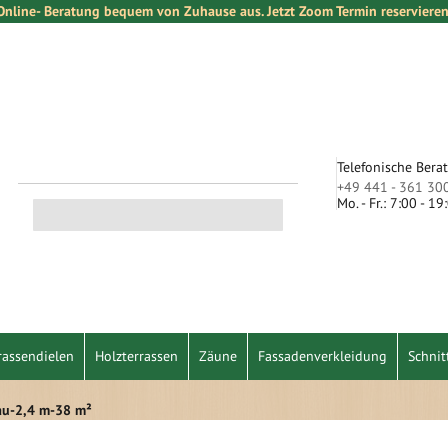
Online- Beratung bequem von Zuhause aus. Jetzt Zoom Termin reservieren
Telefonische Bera
+49 441 - 361 30
Mo. - Fr.: 7:00 - 1
Suche
rassendielen
Holzterrassen
Zäune
Fassadenverkleidung
Schnit
au-2,4 m-38 m²