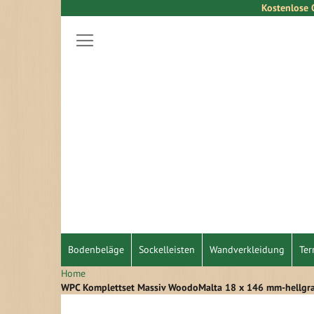
Kostenlose 
Direkt
zum
Inhalt
Bodenbeläge
Sockelleisten
Wandverkleidung
Ter
Home
WPC Komplettset Massiv WoodoMalta 18 x 146 mm-hellgr