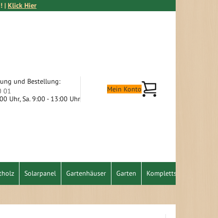
! |
Klick Hier
tung und Bestellung:
Mein Warenkorb
Mein Konto
0 01
9:00 Uhr, Sa. 9:00 - 13:00 Uhr
tholz
Solarpanel
Gartenhäuser
Garten
Komplettset
Schnäpp