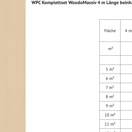
WPC Komplettset WoodoMassiv 4 m Länge beinha
Fläche
4 m 
m²
S
5 m²
6 m²
7 m²
8 m²
9 m²
10 m²
11 m²