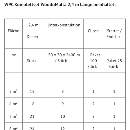
WPC Komplettset WoodoMalta 2,4 m Länge beinhaltet:
2,4 m
Unterkonstruktion
Fläche
-
Clipse
Starter /
Dielen
Endclip
m²
50 x 30 x 2400 m
Paket
Stück
/ Stück
100
Paket 25
Stück
Stück
5 m²
15
8
1
1
6 m²
18
9
2
1
7 m²
21
10
2
1
8 m²
24
12
2
1