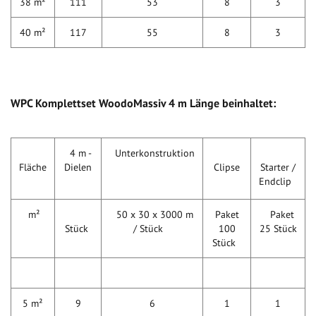
38 m²
111
53
8
3
40 m²
117
55
8
3
WPC Komplettset WoodoMassiv 4 m Länge beinhaltet:
4 m -
Unterkonstruktion
Fläche
Dielen
Clipse
Starter /
Endclip
m²
50 x 30 x 3000 m
Paket
Paket
Stück
/ Stück
100
25 Stück
Stück
5 m²
9
6
1
1