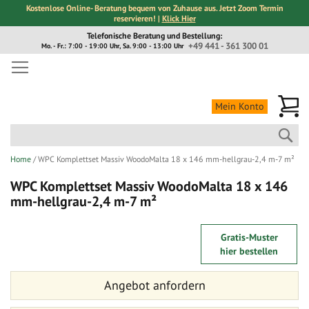
Kostenlose Online- Beratung bequem von Zuhause aus. Jetzt Zoom Termin
reservieren! |
Klick Hier
Direkt
Telefonische Beratung und Bestellung:
zum
+49 441 - 361 300 01
Mo. - Fr.: 7:00 - 19:00 Uhr, Sa. 9:00 - 13:00 Uhr
Inhalt
Me
Mein Konto
Suc
Home
WPC Komplettset Massiv WoodoMalta 18 x 146 mm-hellgrau-2,4 m-7 m²
WPC Komplettset Massiv WoodoMalta 18 x 146
mm-hellgrau-2,4 m-7 m²
Zum
Zum
Gratis-Muster
Ende
Anfang
hier bestellen
der
der
Bildergalerie
Bildergalerie
Angebot anfordern
springen
springen