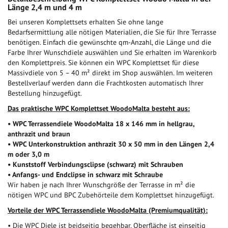
Länge 2,4 m und 4 m
Bei unseren Komplettsets erhalten Sie ohne lange
Bedarfsermittlung alle nötigen Materialien, die Sie für Ihre Terrasse
benötigen. Einfach die gewünschte qm-Anzahl, die Länge und die
Farbe Ihrer Wunschdiele auswählen und Sie erhalten im Warenkorb
den Komplettpreis. Sie können ein WPC Komplettset für diese
Massivdiele von 5 – 40 m² direkt im Shop auswählen. Im weiteren
Bestellverlauf werden dann die Frachtkosten automatisch Ihrer
Bestellung hinzugefügt.
Das praktische WPC Komplettset WoodoMalta besteht aus:
• WPC Terrassendiele WoodoMalta 18 x 146 mm in hellgrau,
anthrazit und braun
• WPC Unterkonstruktion anthrazit 30 x 50 mm in den Längen 2,4
m oder 3,0 m
• Kunststoff Verbindungsclipse (schwarz) mit Schrauben
• Anfangs- und Endclipse in schwarz mit Schraube
Wir haben je nach Ihrer Wunschgröße der Terrasse in m² die
nötigen WPC und BPC Zubehörteile dem Komplettset hinzugefügt.
Vorteile der WPC Terrassendiele WoodoMalta (Premiumqualität):
• Die WPC Diele ist beidseitig begehbar, Oberfläche ist einseitig