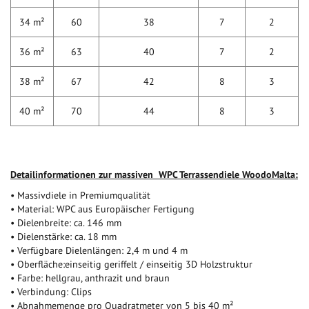
34 m²
60
38
7
2
36 m²
63
40
7
2
38 m²
67
42
8
3
40 m²
70
44
8
3
Detailinformationen zur massiven WPC Terrassendiele WoodoMalta:
• Massivdiele in Premiumqualität
• Material: WPC aus Europäischer Fertigung
• Dielenbreite: ca. 146 mm
• Dielenstärke: ca. 18 mm
• Verfügbare Dielenlängen: 2,4 m und 4 m
• Oberfläche:einseitig geriffelt / einseitig 3D Holzstruktur
• Farbe: hellgrau, anthrazit und braun
• Verbindung: Clips
• Abnahmemenge pro Quadratmeter von 5 bis 40 m²