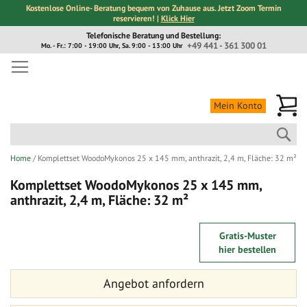
Kostenlose Online- Beratung bequem von Zuhause aus. Jetzt Zoom Termin
reservieren! |
Klick Hier
Direkt
Telefonische Beratung und Bestellung:
zum
+49 441 - 361 300 01
Mo. - Fr.: 7:00 - 19:00 Uhr, Sa. 9:00 - 13:00 Uhr
Inhalt
Me
Mein Konto
Suc
Home
Komplettset WoodoMykonos 25 x 145 mm, anthrazit, 2,4 m, Fläche: 32 m²
Komplettset WoodoMykonos 25 x 145 mm,
anthrazit, 2,4 m, Fläche: 32 m²
Zum
Zum
Gratis-Muster
Ende
Anfang
hier bestellen
der
der
Bildergalerie
Bildergalerie
Angebot anfordern
springen
springen