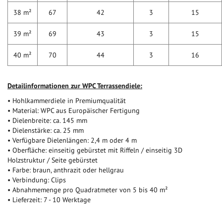
38 m²
67
42
3
15
39 m²
69
43
3
15
40 m²
70
44
3
16
Detailinformationen zur WPC Terrassendiele:
• Hohlkammerdiele in Premiumqualität
• Material: WPC aus Europäischer Fertigung
• Dielenbreite: ca. 145 mm
• Dielenstärke: ca. 25 mm
• Verfügbare Dielenlängen: 2,4 m oder 4 m
• Oberfläche: einseitig gebürstet mit Riffeln / einseitig 3D
Holzstruktur / Seite gebürstet
• Farbe: braun, anthrazit oder hellgrau
• Verbindung: Clips
• Abnahmemenge pro Quadratmeter von 5 bis 40 m²
• Lieferzeit: 7 - 10 Werktage