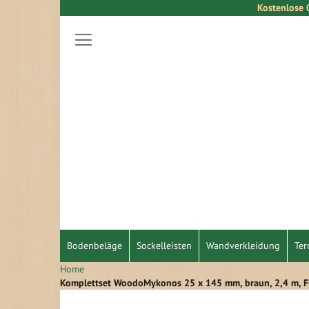
Kostenlose 
Direkt
zum
Inhalt
Bodenbeläge
Sockelleisten
Wandverkleidung
Ter
Home
Komplettset WoodoMykonos 25 x 145 mm, braun, 2,4 m, F