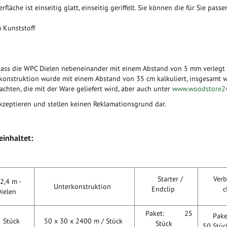
rfläche ist einseitig glatt, einseitig geriffelt. Sie können die für Sie pa
 Kunststoff
ss die WPC Dielen nebeneinander mit einem Abstand von 5 mm verlegt w
konstruktion wurde mit einem Abstand von 35 cm kalkuliert, insgesamt 
chten, die mit der Ware geliefert wird, aber auch unter
www.woodstore2
zeptieren und stellen keinen Reklamationsgrund dar.
inhaltet:
Starter /
Verb
,4 m -
Unterkonstruktion
Endclip
c
Dielen
Paket: 25
Pa
Stück
50 x 30 x 2400 m / Stück
Stück
50 Stü