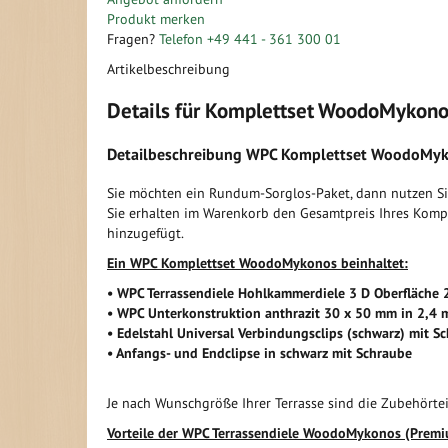
der
Anfang
Produkt merken
Bildergalerie
der
Fragen?
Telefon +49 441 - 361 300 01
springen
Bildergalerie
Artikelbeschreibung
springen
Details für Komplettset WoodoMykonos
Detailbeschreibung WPC Komplettset WoodoMyko
Sie möchten ein Rundum-Sorglos-Paket, dann nutzen S
Sie erhalten im Warenkorb den Gesamtpreis Ihres Komp
hinzugefügt.
Ein WPC Komplettset WoodoMykonos beinhaltet:
• WPC Terrassendiele Hohlkammerdiele 3 D Oberfläche
• WPC Unterkonstruktion anthrazit 30 x 50 mm in 2,4 
• Edelstahl Universal Verbindungsclips (schwarz) mit S
• Anfangs- und Endclipse in schwarz mit Schraube
Je nach Wunschgröße Ihrer Terrasse sind die Zubehörte
Vorteile der WPC Terrassendiele WoodoMykonos (Premi