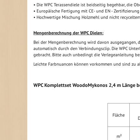
• Die WPC Terassendiele ist beidseitig begehbar, die Obe
• Europäische Fertigung mit CE- und EN - Zertifizierung
• Hochwertige Mischung Holzmehl und nicht recyceltem
Mengenberechnung der WPC Dielen:
Bei der Mengenberechnung wird davon ausgegangen, da
automatisch durch den Verbindungsclip. Die WPC Unter
gebracht. Bitte auch unbedingt die Verlegeanleitung bea
Leichte Farbnuancen können vorkommen und sind zu ak
WPC Komplettset WoodoMykonos 2,4 m Länge be
2
Fläche
m²