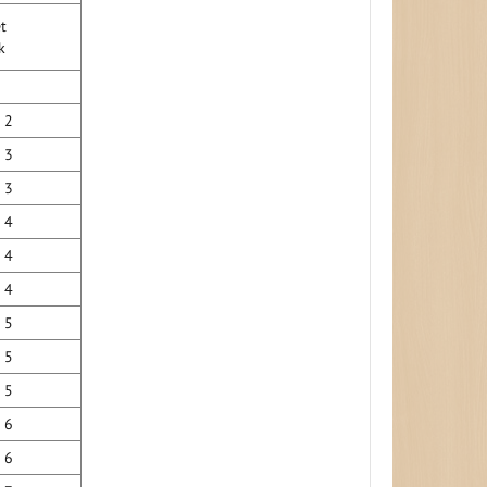
ket
ck
2
3
3
4
4
4
5
5
5
6
6