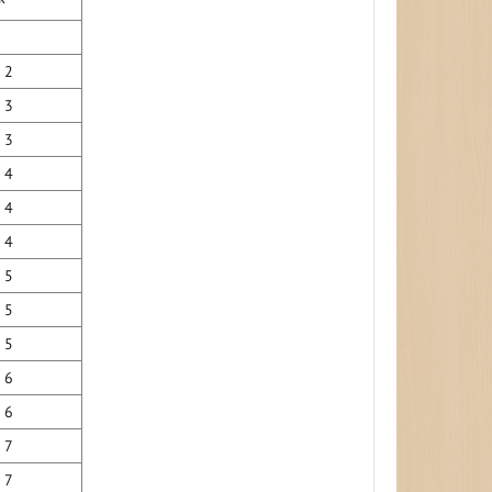
2
3
3
4
4
4
5
5
5
6
6
7
7