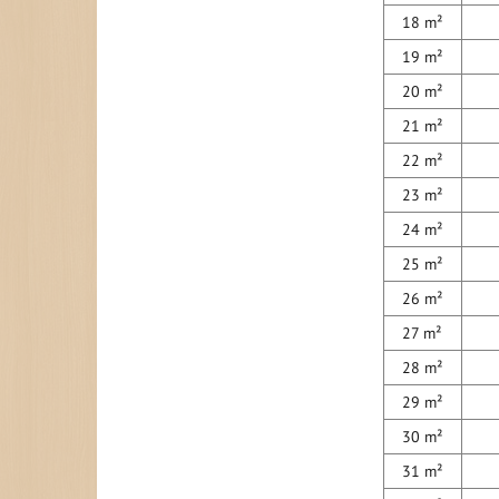
18 m²
19 m²
20 m²
21 m²
22 m²
23 m²
24 m²
25 m²
26 m²
27 m²
28 m²
29 m²
30 m²
31 m²