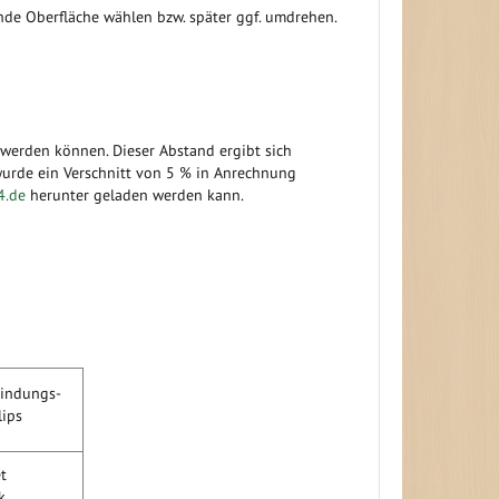
ssende Oberfläche wählen bzw. später ggf. umdrehen.
erden können. Dieser Abstand ergibt sich
wurde ein Verschnitt von 5 % in Anrechnung
4.de
herunter geladen werden kann.
indungs-
lips
ket
ck