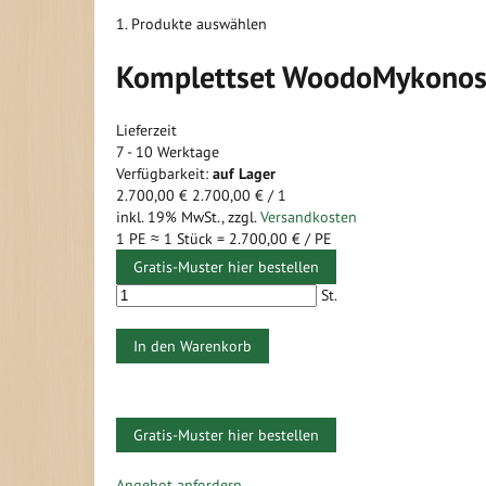
1. Produkte auswählen
Komplettset WoodoMykonos 2
Lieferzeit
7 - 10 Werktage
Verfügbarkeit:
auf Lager
2.700,00 €
2.700,00 €
/ 1
inkl. 19% MwSt.
,
zzgl.
Versandkosten
1 PE ≈
1
Stück =
2.700,00 €
/ PE
Gratis-Muster hier bestellen
St.
In den Warenkorb
Gratis-Muster hier bestellen
Zum
Ende
Zum
Angebot anfordern