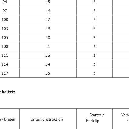
94
45
2
97
46
2
100
47
2
103
49
2
105
50
2
108
51
3
111
53
3
114
54
3
117
55
3
haltet:
Starter /
Verb
 - Dielen
Unterkonstruktion
Endclip
c