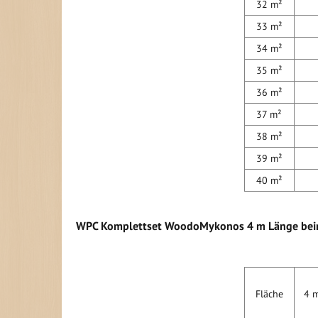
32 m²
33 m²
34 m²
35 m²
36 m²
37 m²
38 m²
39 m²
40 m²
WPC Komplettset WoodoMykonos 4 m Länge bein
Fläche
4 m