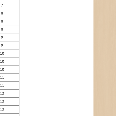
7
8
8
8
9
9
10
10
10
11
11
12
12
12