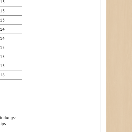
13
13
13
14
14
15
15
15
16
indungs-
lips