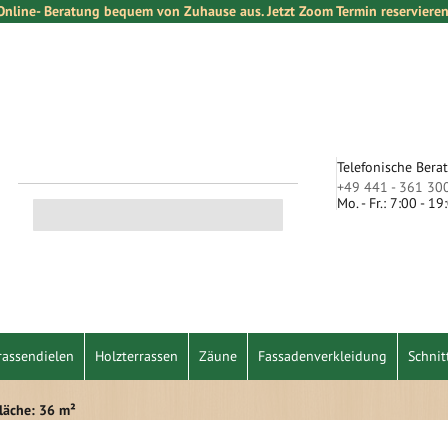
Online- Beratung bequem von Zuhause aus. Jetzt Zoom Termin reservieren
Telefonische Bera
+49 441 - 361 30
Mo. - Fr.: 7:00 - 1
Suche
rassendielen
Holzterrassen
Zäune
Fassadenverkleidung
Schnit
läche: 36 m²