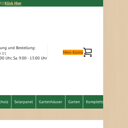
! |
Klick Hier
tung und Bestellung:
Mein Warenkorb
Mein Konto
0 01
9:00 Uhr, Sa. 9:00 - 13:00 Uhr
tholz
Solarpanel
Gartenhäuser
Garten
Komplettset
Schnäpp