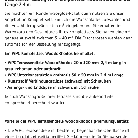
Länge 2,4 m
Sie möchten ein Rundum-Sorglos-Paket, dann nutzen Sie unser
Angebot an Komplettsets. Einfach die Wunschfarbe auswählen und
die Anzahl der gewünschten m² eingeben und Sie erhalten im
Warenkorb den Gesamtpreis Ihres Komplettsets. Sie haben eine m²-
genaue Auswahl zwischen 5 – 40 m². Die Frachtkosten werden dann
automatisch der Bestellung hinzugefügt.
Ein WPC Komplettset WoodoRhodos beinhaltet:
• WPC Terrassendiele WoodoRhodos 20 x 120 mm, 2,4 m lang in
grau, rehbraun oder anthrazit
• WPC Unterkonstruktion anthrazit 30 x 50 mm in 2,4 m Länge
• Kunststoff Verbindungsclipse (schwarz) mit Schrauben
• Anfangs- und Endclipse in schwarz mit Schraube
Je nach Wunschgröße Ihrer Terrasse sind die Zubehörteile
entsprechend berechnet worden.
Vorteile der WPC Terrassendiele WoodoRhodos (Premiumqualität):
• Die WPC Terassendiele ist beidseitig begehbar, die Oberfläche ist
einseitig glatt, einseitig geriffelt. Sie können die für Sie passende