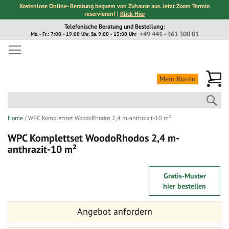
Kostenlose Online- Beratung bequem von Zuhause aus. Jetzt Zoom Termin
reservieren! |
Klick Hier
Direkt
Telefonische Beratung und Bestellung:
zum
+49 441 - 361 300 01
Mo. - Fr.: 7:00 - 19:00 Uhr, Sa. 9:00 - 13:00 Uhr
Inhalt
Me
Mein Konto
Suc
Home
WPC Komplettset WoodoRhodos 2,4 m-anthrazit-10 m²
WPC Komplettset WoodoRhodos 2,4 m-
anthrazit-10 m²
Zum
Zum
Gratis-Muster
Ende
Anfang
hier bestellen
der
der
Bildergalerie
Bildergalerie
Angebot anfordern
springen
springen