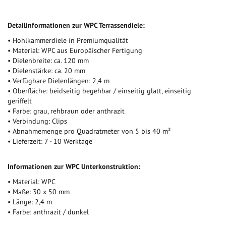
Detailinformationen zur WPC Terrassendiele:
• Hohlkammerdiele in Premiumqualität
• Material: WPC aus Europäischer Fertigung
• Dielenbreite: ca. 120 mm
• Dielenstärke: ca. 20 mm
• Verfügbare Dielenlängen: 2,4 m
• Oberfläche: beidseitig begehbar / einseitig glatt, einseitig
geriffelt
• Farbe: grau, rehbraun oder anthrazit
• Verbindung: Clips
• Abnahmemenge pro Quadratmeter von 5 bis 40 m²
• Lieferzeit: 7 - 10 Werktage
Informationen zur WPC Unterkonstruktion:
• Material: WPC
• Maße: 30 x 50 mm
• Länge: 2,4 m
• Farbe: anthrazit / dunkel