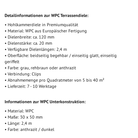
Detailinformationen zur WPC Terrassendiele:
• Hohlkammerdiele in Premiumqualität
• Material: WPC aus Europäischer Fertigung
• Dielenbreite: ca. 120 mm
• Dielenstärke: ca. 20 mm
• Verfügbare Dielenlängen: 2,4 m
• Oberfläche: beidseitig begehbar / einseitig glatt, einseitig
geriffelt
• Farbe: grau, rehbraun oder anthrazit
• Verbindung: Clips
• Abnahmemenge pro Quadratmeter von 5 bis 40 m²
• Lieferzeit: 7 - 10 Werktage
Informationen zur WPC Unterkonstruktion:
• Material: WPC
• Maße: 30 x 50 mm
• Länge: 2,4 m
• Farbe: anthrazit / dunkel