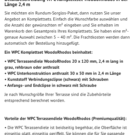
Länge 2,4 m
Sie möchten ein Rundum-Sorglos-Paket, dann nutzen Sie unser
Angebot an Komplettsets. Einfach die Wunschfarbe auswählen und
die Anzahl der gewünschten m² eingeben und Sie erhalten im
Warenkorb den Gesamtpreis Ihres Komplettsets. Sie haben eine m²-
genaue Auswahl zwischen 5 – 40 m². Die Frachtkosten werden dann
automatisch der Bestellung hinzugefügt.
Ein WPC Komplettset WoodoRhodos beinhaltet:
• WPC Terrassendiele WoodoRhodos 20 x 120 mm, 2,4 m lang in
grau, rehbraun oder anthrazit
• WPC Unterkonstruktion anthrazit 30 x 50 mm in 2,4 m Länge
• Kunststoff Verbindungsclipse (schwarz) mit Schrauben
• Anfangs- und Endclipse in schwarz mit Schraube
Je nach Wunschgröße Ihrer Terrasse sind die Zubehörteile
entsprechend berechnet worden.
Vorteile der WPC Terrassendiele WoodoRhodos (Premiumqualität):
• Die WPC Terassendiele ist beidseitig begehbar, die Oberfläche ist
einseitig glatt, einseitig geriffelt. Sie können die für Sie passende