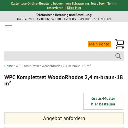
Kostenlose Online- Beratung bequem von Zuhause aus. Jetzt Zoom Termin
reservieren! |
Klick Hier
Direkt
Telefonische Beratung und Bestellung:
zum
+49 441 - 361 300 01
Mo. - Fr.: 7:00 - 19:00 Uhr, Sa. 9:00 - 13:00 Uhr
Inhalt
Me
Mein Konto
Suc
Home
WPC Komplettset WoodoRhodos 2,4 m-braun-18 m²
WPC Komplettset WoodoRhodos 2,4 m-braun-18
m²
Zum
Zum
Gratis-Muster
Ende
Anfang
hier bestellen
der
der
Bildergalerie
Bildergalerie
Angebot anfordern
springen
springen