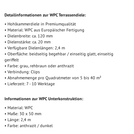
Detailinformationen zur WPC Terrassendiele:
• Hohlkammerdiele in Premiumqualität
• Material: WPC aus Europäischer Fertigung
• Dielenbreite: ca. 120 mm
• Dielenstärke: ca. 20 mm
• Verfügbare Dielenlängen: 2,4 m
• Oberfläche: beidseitig begehbar / einseitig glatt, einseitig
geriffelt
• Farbe: grau, rehbraun oder anthrazit
• Verbindung: Clips
• Abnahmemenge pro Quadratmeter von 5 bis 40 m²
• Lieferzeit: 7 - 10 Werktage
Informationen zur WPC Unterkonstruktion:
• Material: WPC
• Maße: 30 x 50 mm
• Länge: 2,4 m
• Farbe: anthrazit / dunkel