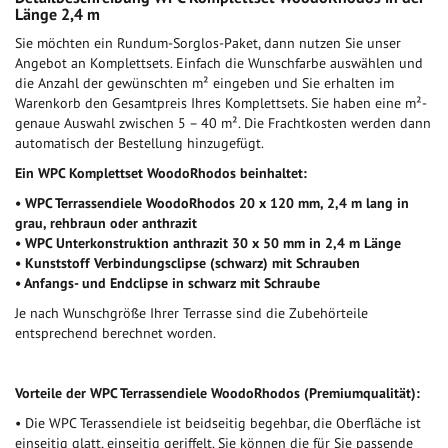
Länge 2,4 m
Sie möchten ein Rundum-Sorglos-Paket, dann nutzen Sie unser
Angebot an Komplettsets. Einfach die Wunschfarbe auswählen und
die Anzahl der gewünschten m² eingeben und Sie erhalten im
Warenkorb den Gesamtpreis Ihres Komplettsets. Sie haben eine m²-
genaue Auswahl zwischen 5 – 40 m². Die Frachtkosten werden dann
automatisch der Bestellung hinzugefügt.
Ein WPC Komplettset WoodoRhodos beinhaltet:
• WPC Terrassendiele WoodoRhodos 20 x 120 mm, 2,4 m lang in
grau, rehbraun oder anthrazit
• WPC Unterkonstruktion anthrazit 30 x 50 mm in 2,4 m Länge
• Kunststoff Verbindungsclipse (schwarz) mit Schrauben
• Anfangs- und Endclipse in schwarz mit Schraube
Je nach Wunschgröße Ihrer Terrasse sind die Zubehörteile
entsprechend berechnet worden.
Vorteile der WPC Terrassendiele WoodoRhodos (Premiumqualität):
• Die WPC Terassendiele ist beidseitig begehbar, die Oberfläche ist
einseitig glatt, einseitig geriffelt. Sie können die für Sie passende