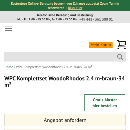
Kostenlose Online- Beratung bequem von Zuhause aus. Jetzt Zoom Termin
reservieren! |
Klick Hier
Direkt
Telefonische Beratung und Bestellung:
zum
+49 441 - 361 300 01
Mo. - Fr.: 7:00 - 19:00 Uhr, Sa. 9:00 - 13:00 Uhr
Inhalt
Me
Mein Konto
Suc
Home
WPC Komplettset WoodoRhodos 2,4 m-braun-34 m²
WPC Komplettset WoodoRhodos 2,4 m-braun-34
m²
Zum
Zum
Gratis-Muster
Ende
Anfang
hier bestellen
der
der
Bildergalerie
Bildergalerie
Angebot anfordern
springen
springen