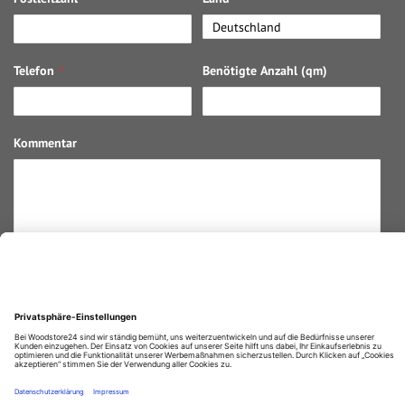
Telefon
Benötigte Anzahl (qm)
Kommentar
Preisanfrage absenden
Ja, ich habe die
Datenschutzerklärung
gelesen und stimme ihr
zu.
Durchschnittliche Bewertung von
Woodstore GmbH & Co KG
bei Trustami:
4.67
/
5.00
mit
861
Bewertungen