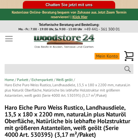
Chatten Sie jetzt mit uns
Kostenlose Online- Beratung bequem von Zuhause aus. Jetzt Zoom Termin
reservieren! |
Klick Hier
Direkt
Telefonische Beratung und Bestellung:
zum
+49 441 - 361 300 01
Mo. - Fr.: 7:00 - 19:00 Uhr, Sa. 9:00 - 13:00 Uhr
Inhalt
Me
Mein Konto
Suc
Home
Parkett
Eichenparkett
Weiß geölt
Haro Eiche Puro Weiss Rustico, Landhausdiele, 13,5 x 180 x 2200 mm, naturaLin
plus Naturöl Oberfläche, Natürliche bis lebhafte Holzstruktur mit größeren
Astanteilen, weiß geölt (Serie 4000 Art. 530395) (3,17 m²/Paket)
Haro Eiche Puro Weiss Rustico, Landhausdiele,
13,5 x 180 x 2200 mm, naturaLin plus Naturöl
Oberfläche, Natürliche bis lebhafte Holzstruktur
mit größeren Astanteilen, weiß geölt (Serie
4000 Art. 530395) (3,17 m²/Paket)