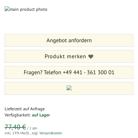
Zum
Ende
Zum
der
Anfang
Bildergalerie
der
springen
Bildergalerie
Angebot anfordern
springen
Produkt merken
Fragen?
Telefon +49 441 - 361 300 01
Lieferzeit
auf Anfrage
Verfügbarkeit:
auf Lager
77,40 €
/ 1 qm
inkl. 19% MwSt.
,
zzgl.
Versandkosten