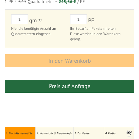
1 PE ≈
3.17
Quadratmeter =
245,36 €
/ PE
qm ≈
PE
Hier die benötigte Anzahl an
Ihr Bedarf an Paketeinheiten.
Quadratmetern eingeben.
Diese werden in den Warenkorb
gelegt.
In den Warenkorb
Preis auf Anfrage
1. Produkte auswählen
2. Warenkorb & Versandinfo
3. Zur Kasse
4. Fertig