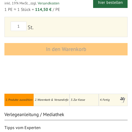
hier bestellen
inkl. 19% MwSt.
,
zzgl.
Versandkosten
1 PE ≈
1
Stück =
114,50 €
/ PE
St.
In den Warenkorb
1. Produkte auswählen
2. Warenkorb & Versandinfo
3. Zur Kasse
4. Fertig
Verlegeanleitung / Mediathek
Tipps vom Experten