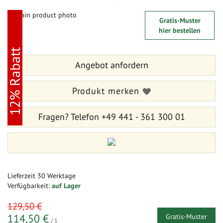
Zum
Gratis-Muster
Ende
Zum
hier bestellen
der
Anfang
Bildergalerie
der
12% Rabatt
springen
Bildergalerie
Angebot anfordern
springen
Produkt merken
Fragen?
Telefon +49 441 - 361 300 01
Lieferzeit
30 Werktage
Verfügbarkeit:
auf Lager
sonderangebot
129,50 €
114,50 €
Gratis-Muster
/ 1