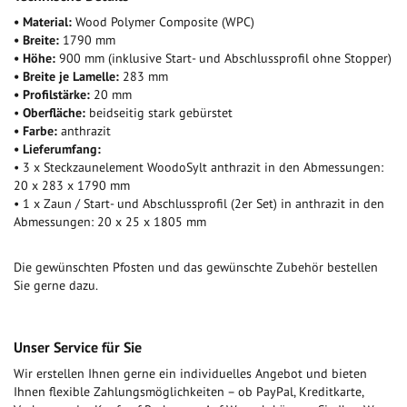
• Material:
Wood Polymer Composite (WPC)
• Breite:
1790 mm
• Höhe:
900 mm (
inklusive Start- und Abschlussprofil ohne Stopper)
• Breite je Lamelle:
283 mm
• Profilstärke:
20 mm
•
Oberfläche:
beidseitig stark gebürstet
• Farbe:
anthrazit
• Lieferumfang:
• 3 x Steckzaunelement WoodoSylt anthrazit in den Abmessungen:
20 x 283 x 1790 mm
• 1 x Zaun / Start- und Abschlussprofil (2er Set) in anthrazit in den
Abmessungen: 20 x 25 x 1805 mm
Die gewünschten Pfosten und das gewünschte Zubehör bestellen
Sie gerne dazu.
Unser Service für Sie
Wir erstellen Ihnen gerne ein individuelles Angebot und bieten
Ihnen flexible Zahlungsmöglichkeiten – ob PayPal, Kreditkarte,