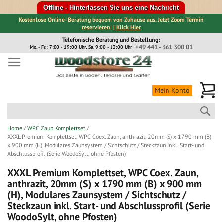
Offline - Hinterlassen Sie uns eine Nachricht
Kostenlose Online- Beratung bequem von Zuhause aus. Jetzt Zoom Termin
reservieren! |
Klick Hier
Direkt
Telefonische Beratung und Bestellung:
zum
+49 441 - 361 300 01
Mo. - Fr.: 7:00 - 19:00 Uhr, Sa. 9:00 - 13:00 Uhr
Inhalt
Me
Mein Konto
Suc
Home
WPC Zaun Komplettset
XXXL Premium Komplettset, WPC Coex. Zaun, anthrazit, 20mm (S) x 1790 mm (B)
x 900 mm (H), Modulares Zaunsystem / Sichtschutz / Steckzaun inkl. Start- und
Abschlussprofil (Serie WoodoSylt, ohne Pfosten)
XXXL Premium Komplettset, WPC Coex. Zaun,
anthrazit, 20mm (S) x 1790 mm (B) x 900 mm
(H), Modulares Zaunsystem / Sichtschutz /
Steckzaun inkl. Start- und Abschlussprofil (Serie
WoodoSylt, ohne Pfosten)