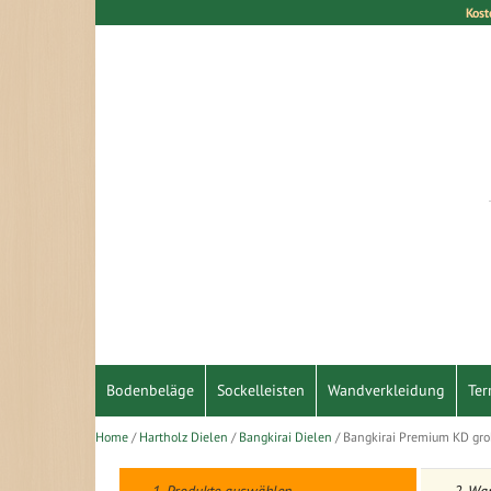
Kost
Direkt
zum
Inhalt
Bodenbeläge
Sockelleisten
Wandverkleidung
Ter
Home
Hartholz Dielen
Bangkirai Dielen
Bangkirai Premium KD grob