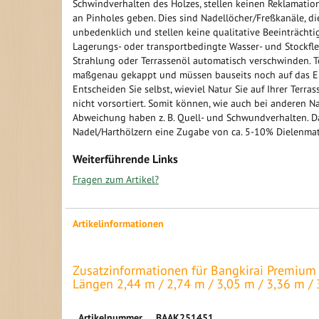
Schwindverhalten des Holzes, stellen keinen Reklamation
an Pinholes geben. Dies sind Nadellöcher/Freßkanäle, di
unbedenklich und stellen keine qualitative Beeinträchti
Lagerungs- oder transportbedingte Wasser- und Stockfle
Strahlung oder Terrassenöl automatisch verschwinden. T
maßgenau gekappt und müssen bauseits noch auf das 
Entscheiden Sie selbst, wieviel Natur Sie auf Ihrer Ter
nicht vorsortiert. Somit können, wie auch bei anderen N
Abweichung haben z. B. Quell- und Schwundverhalten. D
Nadel/Harthölzern eine Zugabe von ca. 5-10% Dielenmate
Weiterführende Links
Fragen zum Artikel?
Artikelinformationen
Zusatzinformationen für Bangkirai Premium K
Längen 2,44 m / 2,74 m / 3,05 m / 3,36 m / 
Mehr
Artikelnummer
BAAK251451