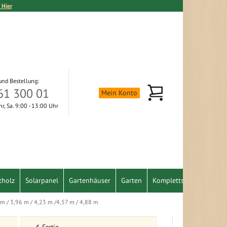
 Hier
und Bestellung:
Mein Warenkorb
61 300 01
Mein Konto
Uhr, Sa. 9:00 - 13:00 Uhr
tholz
Solarpanel
Gartenhäuser
Garten
Komplettset
Schnäpp
 m / 3,96 m / 4,23 m /4,57 m / 4,88 m