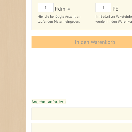
lfdm ≈
PE
Hier die benötigte Anzahl an
Ihr Bedarf an Paketeinhe
laufenden Metern eingeben.
werden in den Warenkor
In den Warenkorb
Zum
Zum
Ende
Anfang
der
der
Bildergalerie
Bildergalerie
Angebot anfordern
springen
springen