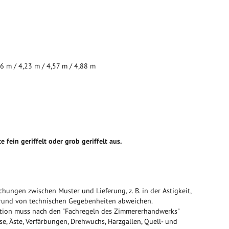
96 m / 4,23 m / 4,57 m / 4,88 m
 fein geriffelt oder grob geriffelt aus.
hungen zwischen Muster und Lieferung, z. B. in der Astigkeit,
fgrund von technischen Gegebenheiten abweichen.
ktion muss nach den "Fachregeln des Zimmererhandwerks"
sse, Äste, Verfärbungen, Drehwuchs, Harzgallen, Quell- und