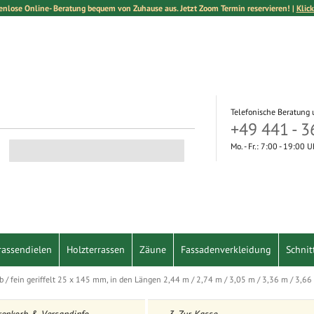
enlose Online- Beratung bequem von Zuhause aus. Jetzt Zoom Termin reservieren! |
Klick
Telefonische Beratung 
+49 441 - 3
Mo. - Fr.: 7:00 - 19:00 
Suche
rassendielen
Holzterrassen
Zäune
Fassadenverkleidung
Schnit
 / fein geriffelt 25 x 145 mm, in den Längen 2,44 m / 2,74 m / 3,05 m / 3,36 m / 3,66