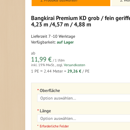
1. Produkte auswählen
2. Wa
Bangkirai Premium KD grob / fein geriff
4,23 m /4,57 m / 4,88 m
Lieferzeit
7 -10 Werktage
Verfügbarkeit:
auf Lager
ab
11,99 €
/ 1 lfdm
inkl. 19% MwSt.
,
zzgl.
Versandkosten
1 PE ≈
2.44
Meter =
29,26 €
/ PE
Oberfläche
Länge
Erforderliche Felder