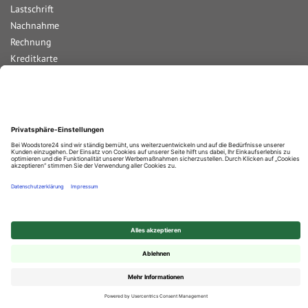
Lastschrift
Nachnahme
Rechnung
Kreditkarte
Paypal
Bar bei Abholung
Durchschnittliche Bewertung von
Woodstore GmbH & Co KG
bei Trustami:
4.67
/
5.00
mit
859
Bewertungen
|
Bewertungsgrundlage des Anbieters: 4 Verkaufs- und 2 Bewertungsplattformen
© 2025 Woodstore GmbH & Co. KG
✕