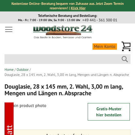
Kostenlose Online- Beratung bequem von Zuhause aus. Jetzt Zoom Termin
reservieren! |
Klick Hier
Direkt
Telefonische Beratung und Bestellung:
zum
+49 441 - 361 300 01
Mo. - Fr.: 7:00 - 19:00 Uhr, Sa. 9:00 - 13:00 Uhr
Inhalt
Me
Mein Konto
Suc
Home
Outdoor
Douglasie, 28 x 145 mm, 2. Wahl, 3,00 m lang, Mengen und Längen n. Absprache
Douglasie, 28 x 145 mm, 2. Wahl, 3,00 m lang,
Mengen und Längen n. Absprache
Zum
Gratis-Muster
Ende
Zum
hier bestellen
der
Anfang
Bildergalerie
der
springen
Bildergalerie