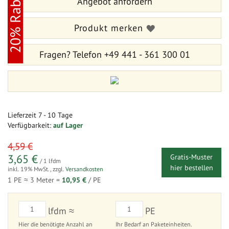
20% Rabatt
Angebot anfordern
springen
Produkt merken
Fragen?
Telefon +49 441 - 361 300 01
Lieferzeit
7 - 10 Tage
Verfügbarkeit:
auf Lager
sonderangebot
4,59 €
3,65 €
Gratis-Muster
/ 1 lfdm
hier bestellen
inkl. 19% MwSt.
,
zzgl.
Versandkosten
1 PE ≈
3
Meter =
10,95 €
/ PE
lfdm ≈
PE
Hier die benötigte Anzahl an
Ihr Bedarf an Paketeinheiten.