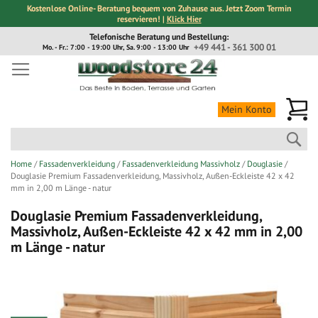
Kostenlose Online- Beratung bequem von Zuhause aus. Jetzt Zoom Termin
reservieren! |
Klick Hier
Direkt
Telefonische Beratung und Bestellung:
zum
+49 441 - 361 300 01
Mo. - Fr.: 7:00 - 19:00 Uhr, Sa. 9:00 - 13:00 Uhr
Inhalt
Me
Mein Konto
Suc
Home
Fassadenverkleidung
Fassadenverkleidung Massivholz
Douglasie
Douglasie Premium Fassadenverkleidung, Massivholz, Außen-Eckleiste 42 x 42
mm in 2,00 m Länge - natur
Douglasie Premium Fassadenverkleidung,
Massivholz, Außen-Eckleiste 42 x 42 mm in 2,00
m Länge - natur
Zum
Ende
der