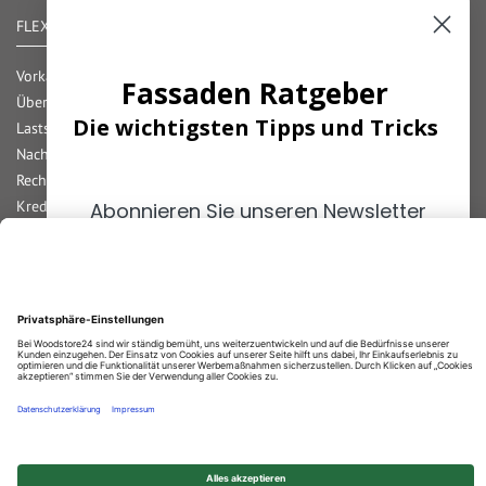
FLEXIBLE ZAHLUNG
Vorkasse
Fassaden Ratgeber
Überweisung
Die wichtigsten Tipps und Tricks
Lastschrift
Nachnahme
Rechnung
Kreditkarte
Abonnieren Sie unseren Newsletter
Paypal
und erhalten Sie die
wichtigsten
Bar bei Abholung
Tipps
zum Thema
Fassaden!
Durchschnittliche Bewertung von
Woodstore GmbH & Co KG
bei Trustami:
4.68
/
5.00
mit
858
Bewertungen
|
Bewertungsgrundlage des Anbieters: 4 Verkaufs- und 2 Bewertungsplattformen
ANMELDEN