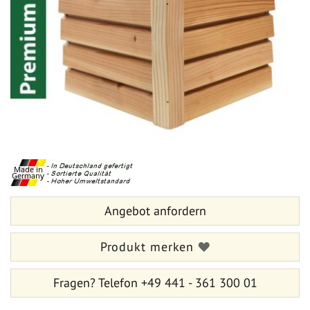
Bildergalerie
springen
Zum
Anfang
der
Bildergalerie
springen
Angebot anfordern
Produkt merken
Fragen?
Telefon +49 441 - 361 300 01