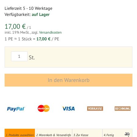
Lieferzeit
5 - 10 Werktage
Verfügbarkeit:
auf Lager
17,00 €
/ 1
inkl. 19% MwSt.
,
zzgl.
Versandkosten
1 PE ≈
1
Stück =
17,00 €
/ PE
St.
In den Warenkorb
1. Produkte auswählen
2. Warenkorb & Versandinfo
3. Zur Kasse
4. Fertig