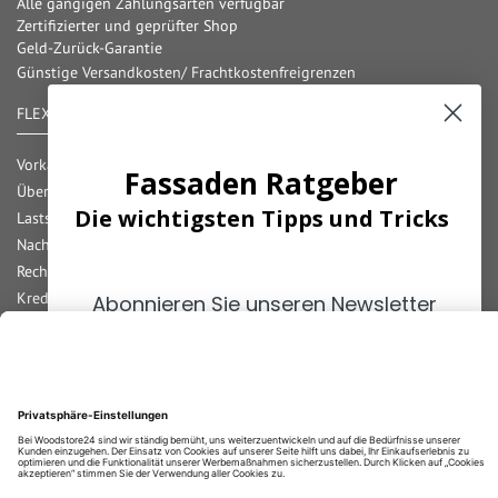
Alle gängigen Zahlungsarten verfügbar
Zertifizierter und geprüfter Shop
Geld-Zurück-Garantie
Günstige Versandkosten/ Frachtkostenfreigrenzen
FLEXIBLE ZAHLUNG
Vorkasse
Fassaden Ratgeber
Überweisung
Die wichtigsten Tipps und Tricks
Lastschrift
Nachnahme
Rechnung
Kreditkarte
Abonnieren Sie unseren Newsletter
Paypal
und erhalten Sie die
wichtigsten
Bar bei Abholung
Tipps
zum Thema
Fassaden!
Durchschnittliche Bewertung von
Woodstore GmbH & Co KG
bei Trustami:
4.68
/