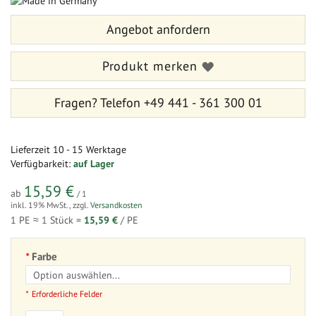
Bildergalerie
der
springen
Bildergalerie
Angebot anfordern
springen
Produkt merken
Fragen?
Telefon +49 441 - 361 300 01
Lieferzeit
10 - 15 Werktage
Verfügbarkeit:
auf Lager
15,59 €
ab
/ 1
inkl. 19% MwSt.
,
zzgl.
Versandkosten
1 PE ≈
1
Stück =
15,59 €
/ PE
Farbe
Erforderliche Felder