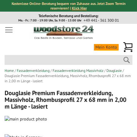
Kostenlose Online- Beratung bequem von Zuhause aus. Jetzt Zoom Termin
reservieren! |
Klick Hier
Direkt
Telefonische Beratung und Bestellung:
zum
+49 441 - 361 300 01
Mo. - Fr.: 7:00 - 19:00 Uhr, Sa. 9:00 - 13:00 Uhr
Inhalt
Me
Mein Konto
Suc
Home
Fassadenverkleidung
Fassadenverkleidung Massivholz
Douglasie
Douglasie Premium Fassadenverkleidung, Massivholz, Rhombusprofil 27 x 68 mm
in 2,00 m Länge - lasiert
Douglasie Premium Fassadenverkleidung,
Massivholz, Rhombusprofil 27 x 68 mm in 2,00
m Länge - lasiert
Zum
Ende
Zum
der
Anfang