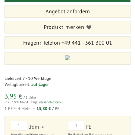
Angebot anfordern
Produkt merken
Fragen?
Telefon +49 441 - 361 300 01
Lieferzeit
7 - 10 Werktage
Verfügbarkeit:
auf Lager
3,95 €
/ 1 lfdm
inkl. 19% MwSt.
,
zzgl.
Versandkosten
1 PE ≈
4
Meter =
15,80 €
/ PE
lfdm ≈
PE
Hier die benötigte Anzahl an
Ihr Bedarf an Paketeinheiten.