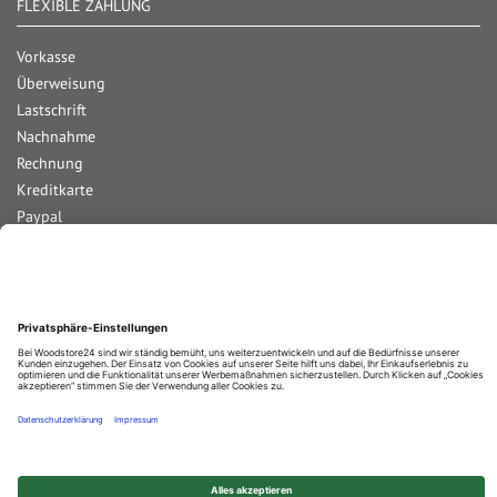
FLEXIBLE ZAHLUNG
Vorkasse
Überweisung
Lastschrift
Nachnahme
Rechnung
Kreditkarte
Paypal
Bar bei Abholung
Durchschnittliche Bewertung von
Woodstore GmbH & Co KG
bei Trustami:
4.68
/
5.00
mit
858
Bewertungen
|
Bewertungsgrundlage des Anbieters: 4 Verkaufs- und 2 Bewertungsplattformen
© 2025 Woodstore GmbH & Co. KG