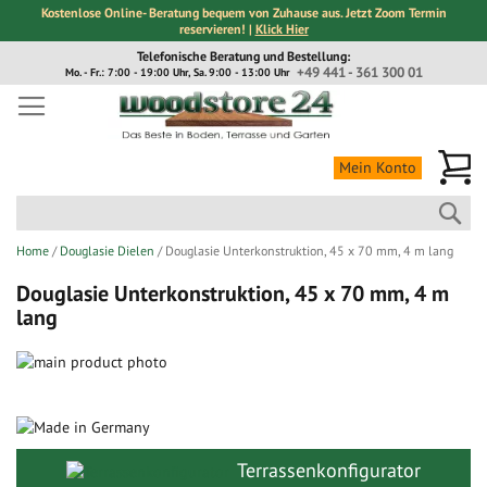
Kostenlose Online- Beratung bequem von Zuhause aus. Jetzt Zoom Termin
reservieren! |
Klick Hier
Direkt
Telefonische Beratung und Bestellung:
zum
+49 441 - 361 300 01
Mo. - Fr.: 7:00 - 19:00 Uhr, Sa. 9:00 - 13:00 Uhr
Inhalt
Me
Mein Konto
Suc
Home
Douglasie Dielen
Douglasie Unterkonstruktion, 45 x 70 mm, 4 m lang
Douglasie Unterkonstruktion, 45 x 70 mm, 4 m
lang
Zum
Ende
Zum
der
Anfang
Bildergalerie
der
springen
Bildergalerie
Terrassenkonfigurator
springen