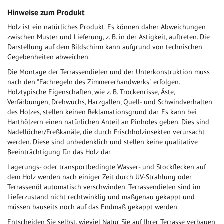
Hinweise zum Produkt
Holz ist ein natürliches Produkt. Es können daher Abweichungen
zwischen Muster und Lieferung, z. B. in der Astigkeit, auftreten. Die
Darstellung auf dem Bildschirm kann aufgrund von technischen
Gegebenheiten abweichen.
Die Montage der Terrassendielen und der Unterkonstruktion muss
nach den "Fachregeln des Zimmererhandwerks" erfolgen.
Holztypische Eigenschaften, wie z. B. Trockenrisse, Äste,
Verfärbungen, Drehwuchs, Harzgallen, Quell- und Schwindverhalten
des Holzes, stellen keinen Reklamationsgrund dar. Es kann bei
Harthölzern einen natürlichen Anteil an Pinholes geben. Dies sind
Nadellöcher/Freßkanäle, die durch Frischholzinsekten verursacht
werden. Diese sind unbedenklich und stellen keine qualitative
Beeinträchtigung für das Holz dar.
Lagerungs- oder transportbedingte Wasser- und Stockflecken auf
dem Holz werden nach einiger Zeit durch UV-Strahlung oder
Terrassenöl automatisch verschwinden. Terrassendielen sind im
Lieferzustand nicht rechtwinklig und maßgenau gekappt und
müssen bauseits noch auf das Endmaß gekappt werden.
Entscheiden Sie selbst, wieviel Natur Sie auf Ihrer Terrasse verbauen