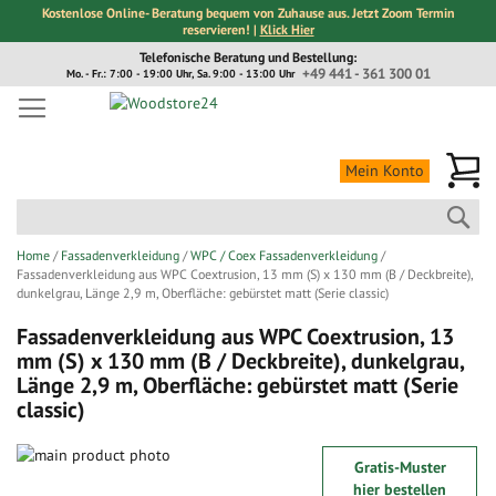
Kostenlose Online- Beratung bequem von Zuhause aus. Jetzt Zoom Termin
reservieren! |
Klick Hier
Direkt
Telefonische Beratung und Bestellung:
zum
+49 441 - 361 300 01
Mo. - Fr.: 7:00 - 19:00 Uhr, Sa. 9:00 - 13:00 Uhr
Inhalt
Me
Mein Konto
Suc
Home
Fassadenverkleidung
WPC / Coex Fassadenverkleidung
Fassadenverkleidung aus WPC Coextrusion, 13 mm (S) x 130 mm (B / Deckbreite),
dunkelgrau, Länge 2,9 m, Oberfläche: gebürstet matt (Serie classic)
Fassadenverkleidung aus WPC Coextrusion, 13
mm (S) x 130 mm (B / Deckbreite), dunkelgrau,
Länge 2,9 m, Oberfläche: gebürstet matt (Serie
classic)
Zum
Gratis-Muster
Ende
Zum
hier bestellen