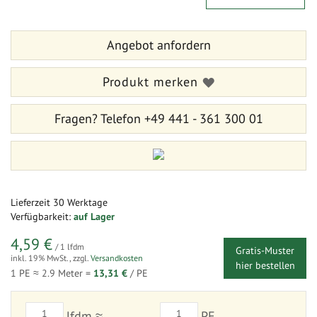
der
Anfang
Bildergalerie
der
springen
Bildergalerie
Angebot anfordern
springen
Produkt merken
Fragen?
Telefon +49 441 - 361 300 01
Lieferzeit
30 Werktage
Verfügbarkeit:
auf Lager
4,59 €
/ 1 lfdm
Gratis-Muster
inkl. 19% MwSt.
,
zzgl.
Versandkosten
hier bestellen
1 PE ≈
2.9
Meter =
13,31 €
/ PE
lfdm ≈
PE