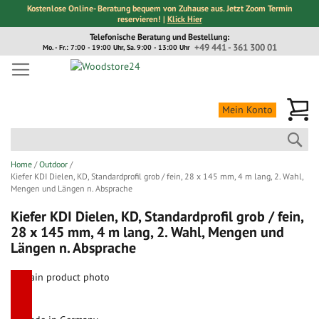
Kostenlose Online- Beratung bequem von Zuhause aus. Jetzt Zoom Termin
reservieren! |
Klick Hier
Direkt
Telefonische Beratung und Bestellung:
zum
+49 441 - 361 300 01
Mo. - Fr.: 7:00 - 19:00 Uhr, Sa. 9:00 - 13:00 Uhr
Inhalt
Me
Mein Konto
Suc
Home
Outdoor
Kiefer KDI Dielen, KD, Standardprofil grob / fein, 28 x 145 mm, 4 m lang, 2. Wahl,
Mengen und Längen n. Absprache
Kiefer KDI Dielen, KD, Standardprofil grob / fein,
28 x 145 mm, 4 m lang, 2. Wahl, Mengen und
Längen n. Absprache
Zum
Ende
Zum
der
Anfang