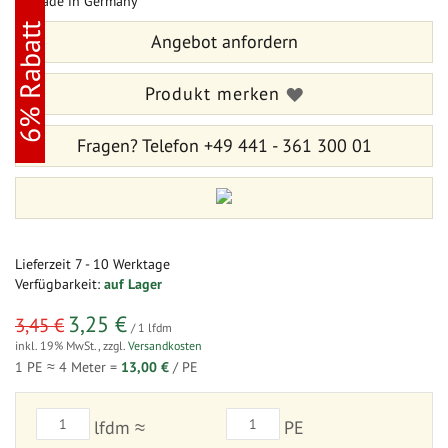
Bildergalerie
der
springen
Bildergalerie
6% Rabatt
Angebot anfordern
springen
Produkt merken
Fragen?
Telefon +49 441 - 361 300 01
Lieferzeit
7 - 10 Werktage
Verfügbarkeit:
auf Lager
3,25 €
sonderangebot
3,45 €
/ 1 lfdm
inkl. 19% MwSt.
,
zzgl.
Versandkosten
1 PE ≈
4
Meter =
13,00 €
/ PE
lfdm ≈
PE