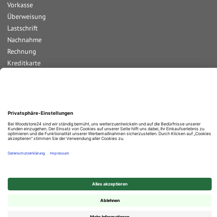
Vorkasse
Überweisung
Lastschrift
Nachnahme
Rechnung
Kreditkarte
Paypal
Bar bei Abholung
Durchschnittliche Bewertung von
Woodstore GmbH & Co KG
bei Trustami:
4.68
/
5.00
mit
858
Bewertungen
|
Bewertungsgrundlage des Anbieters: 4 Verkaufs- und 2 Bewertungsplattformen
© 2025 Woodstore GmbH & Co. KG