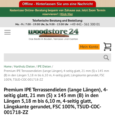
Offline - Hinterlassen Sie uns eine Nachricht
Kostenlose Online- Beratung bequem von Zuhause aus. Jetzt Zoom Termin
reservieren! |
Klick Hier
Direkt
Telefonische Beratung und Bestellung:
zum
+49 441 - 361 300 01
Mo. - Fr.: 7:00 - 19:00 Uhr, Sa. 9:00 - 13:00 Uhr
Inhalt
Me
Mein Konto
Suc
Home
Hartholz Dielen
IPE Dielen
Premium IPE Terrassendielen (lange Längen), 4-seitig glatt, 21 mm (S) x 145 mm
(B) in den Längen 5,18 m bis 6,10 m, 4-seitig glatt, Längskante gerundet, FSC
100%, TSUD-COC-001718-ZZ
Premium IPE Terrassendielen (lange Längen), 4-
seitig glatt, 21 mm (S) x 145 mm (B) in den
Längen 5,18 m bis 6,10 m, 4-seitig glatt,
Längskante gerundet, FSC 100%, TSUD-COC-
001718-ZZ