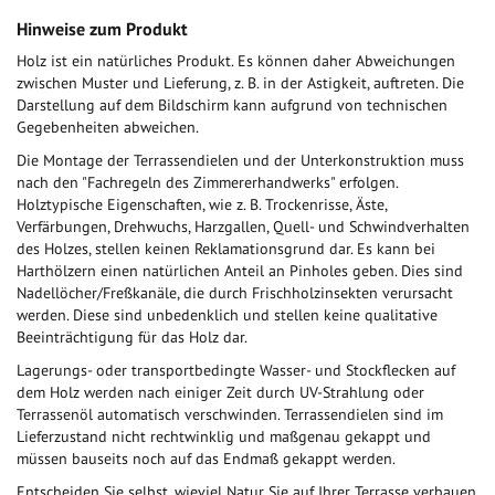
Hinweise zum Produkt
Holz ist ein natürliches Produkt. Es können daher Abweichungen
zwischen Muster und Lieferung, z. B. in der Astigkeit, auftreten. Die
Darstellung auf dem Bildschirm kann aufgrund von technischen
Gegebenheiten abweichen.
Die Montage der Terrassendielen und der Unterkonstruktion muss
nach den "Fachregeln des Zimmererhandwerks" erfolgen.
Holztypische Eigenschaften, wie z. B. Trockenrisse, Äste,
Verfärbungen, Drehwuchs, Harzgallen, Quell- und Schwindverhalten
des Holzes, stellen keinen Reklamationsgrund dar. Es kann bei
Harthölzern einen natürlichen Anteil an Pinholes geben. Dies sind
Nadellöcher/Freßkanäle, die durch Frischholzinsekten verursacht
werden. Diese sind unbedenklich und stellen keine qualitative
Beeinträchtigung für das Holz dar.
Lagerungs- oder transportbedingte Wasser- und Stockflecken auf
dem Holz werden nach einiger Zeit durch UV-Strahlung oder
Terrassenöl automatisch verschwinden. Terrassendielen sind im
Lieferzustand nicht rechtwinklig und maßgenau gekappt und
müssen bauseits noch auf das Endmaß gekappt werden.
Entscheiden Sie selbst, wieviel Natur Sie auf Ihrer Terrasse verbauen