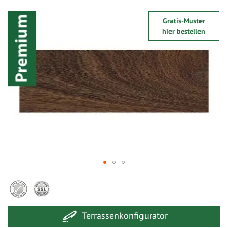
Zum
Gratis-Muster
Ende
hier bestellen
der
Bildergalerie
springen
Zum
Anfang
der
Bildergalerie
Terrassenkonfigurator
springen