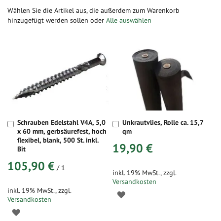
Wählen Sie die Artikel aus, die außerdem zum Warenkorb
hinzugefügt werden sollen oder
Alle auswählen
Schrauben Edelstahl V4A, 5,0
Unkrautvlies, Rolle ca. 15,7
In
In
x 60 mm, gerbsäurefest, hoch
qm
den
den
flexibel, blank, 500 St. inkl.
Warenkorb
Warenkorb
19,90 €
Bit
105,90 €
/ 1
inkl. 19% MwSt.
,
zzgl.
Versandkosten
inkl. 19% MwSt.
,
zzgl.
Versandkosten