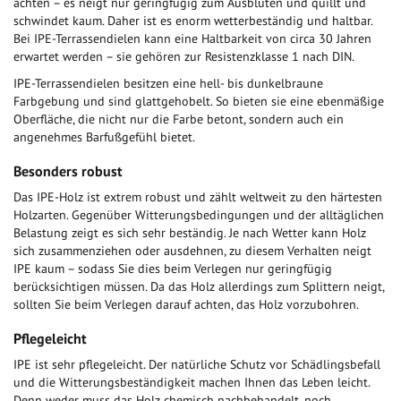
achten – es neigt nur geringfügig zum Ausbluten und quillt und
schwindet kaum. Daher ist es enorm wetterbeständig und haltbar.
Bei IPE-Terrassendielen kann eine Haltbarkeit von circa 30 Jahren
erwartet werden – sie gehören zur Resistenzklasse 1 nach DIN.
IPE-Terrassendielen besitzen eine hell- bis dunkelbraune
Farbgebung und sind glattgehobelt. So bieten sie eine ebenmäßige
Oberfläche, die nicht nur die Farbe betont, sondern auch ein
angenehmes Barfußgefühl bietet.
Besonders robust
Das IPE-Holz ist extrem robust und zählt weltweit zu den härtesten
Holzarten. Gegenüber Witterungsbedingungen und der alltäglichen
Belastung zeigt es sich sehr beständig. Je nach Wetter kann Holz
sich zusammenziehen oder ausdehnen, zu diesem Verhalten neigt
IPE kaum – sodass Sie dies beim Verlegen nur geringfügig
berücksichtigen müssen. Da das Holz allerdings zum Splittern neigt,
sollten Sie beim Verlegen darauf achten, das Holz vorzubohren.
Pflegeleicht
IPE ist sehr pflegeleicht. Der natürliche Schutz vor Schädlingsbefall
und die Witterungsbeständigkeit machen Ihnen das Leben leicht.
Denn weder muss das Holz chemisch nachbehandelt, noch