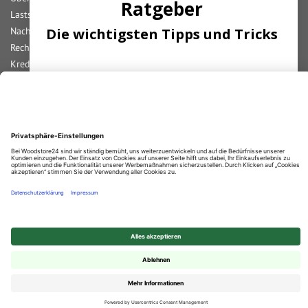
Ratgeber
Lastschrift
Nachnahme
Die wichtigsten Tipps und Tricks
Rechnung
Kreditkarte
Paypal
Abonnieren Sie unseren Newsletter und
Bar bei Abholung
erhalten Sie die
wichtigsten
Tipps
zum
Thema
Terassendielen!
Durchschnittliche Bewertung von
Woodstore GmbH & Co KG
bei Trustami:
4.67
/
5.00
mit
861
Bewertungen
|
Bewertungsgrundlage des Anbieters: 4 Verkaufs- und 2 Bewertungsplattformen
ANMELDEN
© 2025 Woodstore GmbH & Co. KG
✕