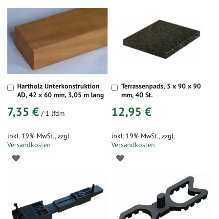
Hartholz Unterkonstruktion
Terrassenpads, 3 x 90 x 90
In
In
AD, 42 x 60 mm, 3,05 m lang
mm, 40 St.
den
den
Warenkorb
Warenkorb
7,35 €
12,95 €
/ 1 lfdm
inkl. 19% MwSt.
,
zzgl.
inkl. 19% MwSt.
,
zzgl.
Versandkosten
Versandkosten