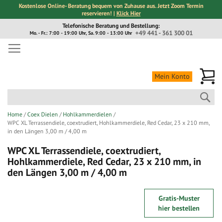
Kostenlose Online- Beratung bequem von Zuhause aus. Jetzt Zoom Termin
reservieren! |
Klick Hier
Direkt
Telefonische Beratung und Bestellung:
zum
+49 441 - 361 300 01
Mo. - Fr.: 7:00 - 19:00 Uhr, Sa. 9:00 - 13:00 Uhr
Inhalt
Me
Mein Konto
Suc
Home
Coex Dielen
Hohlkammerdielen
WPC XL Terrassendiele, coextrudiert, Hohlkammerdiele, Red Cedar, 23 x 210 mm,
in den Längen 3,00 m / 4,00 m
WPC XL Terrassendiele, coextrudiert,
Hohlkammerdiele, Red Cedar, 23 x 210 mm, in
den Längen 3,00 m / 4,00 m
Zum
Zum
Gratis-Muster
Ende
Anfang
hier bestellen
der
der