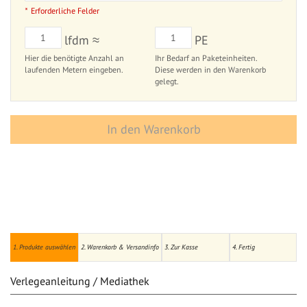
Erforderliche Felder
lfdm ≈
PE
Hier die benötigte Anzahl an
Ihr Bedarf an Paketeinheiten.
laufenden Metern eingeben.
Diese werden in den Warenkorb
gelegt.
In den Warenkorb
1. Produkte auswählen
2. Warenkorb & Versandinfo
3. Zur Kasse
4. Fertig
Verlegeanleitung / Mediathek