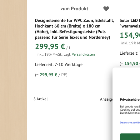
zum Produkt
Designelemente für WPC Zaun, Edelstahl,
Solar LED 
Hochkant 60 cm (Breite) x 180 cm
"warmweis
(Höhe), inkl. Befestigungsleiste (Puls
154,9
passend für Serie Texel und Norderney)
inkl. 19% 
299,95 €
/ 1
Lieferzeit:
inkl. 19% MwSt.
,
zzgl.
Versandkosten
(=
154,90 
Lieferzeit: 7-10 Werktage
(=
299,95 €
/ PE)
8
Artikel
Anzeigen