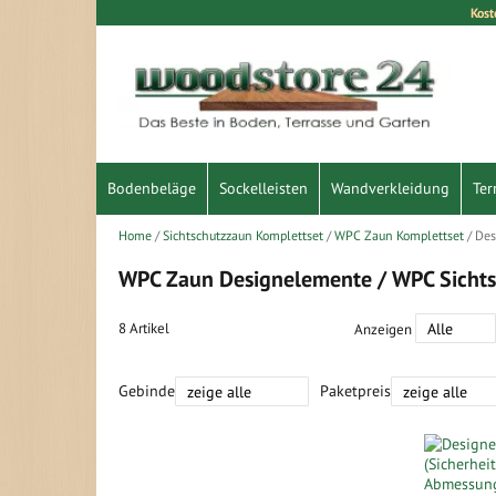
Kost
Direkt
zum
Inhalt
Bodenbeläge
Sockelleisten
Wandverkleidung
Ter
Home
Sichtschutzzaun Komplettset
WPC Zaun Komplettset
Des
WPC Zaun Designelemente / WPC Sichts
8
Artikel
Anzeigen
Gebinde
Paketpreis