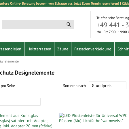
enlose Online- Beratung bequem von Zuhause aus. Jetzt Zoom Termin reservieren! |
Klick
Telefonische Beratung
+49 441 - 
Suche
Suche
Mo. - Fr.: 7:00 - 19:00
rassendielen
Holzterrassen
Zäune
Fassadenverkleidung
Schnit
ignelemente
chutz Designelemente
pro Seite
Sortieren nach