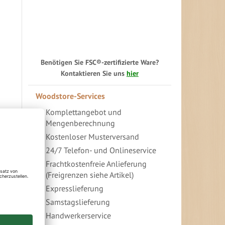
Benötigen Sie FSC®-zertifizierte Ware?
Kontaktieren Sie uns
hier
Woodstore-Services
Komplettangebot und
Mengenberechnung
Kostenloser Musterversand
24/7 Telefon- und Onlineservice
In
Frachtkostenfreie Anlieferung
absteigender
(Freigrenzen siehe Artikel)
Richtung
festlegen
Expresslieferung
Samstagslieferung
Handwerkerservice