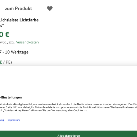
zum Produkt
Lichtleiste Lichtfarbe
s"
0 €
MwSt.
,
zzgl.
Versandkosten
 7 - 10 Werktage
€
/ PE)
pro Seite
Sortieren nach