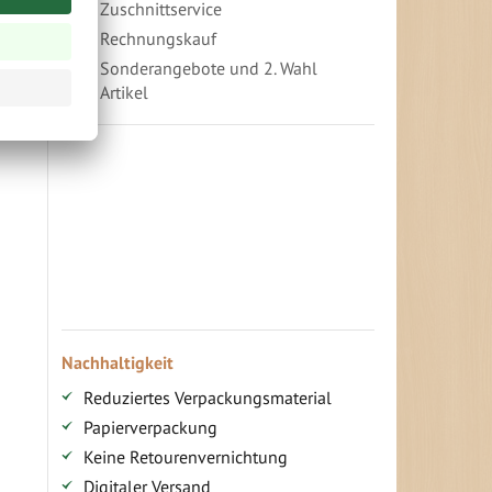
Zuschnittservice
Rechnungskauf
Sonderangebote und 2. Wahl
Artikel
Vorteile für gewerbliche Kunden
Ihr persönlicher Rabatt
Jahresbonus
Versandkostenfreie Lieferung (ab ...)
Zugang
Nachhaltigkeit
Reduziertes Verpackungsmaterial
Papierverpackung
Keine Retourenvernichtung
Digitaler Versand