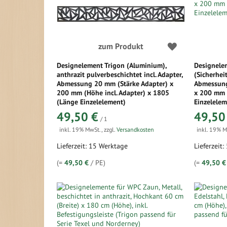
zum Produkt
Designelement Trigon (Aluminium),
Designele
anthrazit pulverbeschichtet incl. Adapter,
(Sicherheit
Abmessung 20 mm (Stärke Adapter) x
Abmessung 
200 mm (Höhe incl. Adapter) x 1805
x 200 mm 
(Länge Einzelelement)
Einzelelem
49,50 €
49,50
/ 1
inkl. 19% MwSt.
,
zzgl.
Versandkosten
inkl. 19% 
Lieferzeit: 15 Werktage
Lieferzeit:
(=
49,50 €
/ PE)
(=
49,50 €