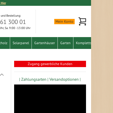
 Hier
 und Bestellung:
Mein Warenkorb
361 300 01
Mein Konto
 Uhr, Sa. 9:00 - 13:00 Uhr
tholz
Solarpanel
Gartenhäuser
Garten
Komplettset
Schnäpp
Zugang gewerbliche Kunden
In
absteigender
| Zahlungsarten |
Versandoptionen |
Richtung
festlegen