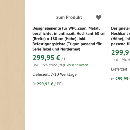
zum Produkt
Designelemente für WPC Zaun, Metall,
Designelem
beschichtet in anthrazit, Hochkant 60 cm
Hochkant 
(Breite) x 180 cm (Höhe), inkl.
(Höhe), in
Befestigungsleiste (Trigon passend für
passend fü
Serie Texel und Norderney)
299,9
299,95 €
/ 1
inkl. 19% 
inkl. 19% MwSt.
,
zzgl.
Versandkosten
Lieferzeit
Lieferzeit: 7-10 Werktage
(=
299,95 
(=
299,95 €
/ PE)