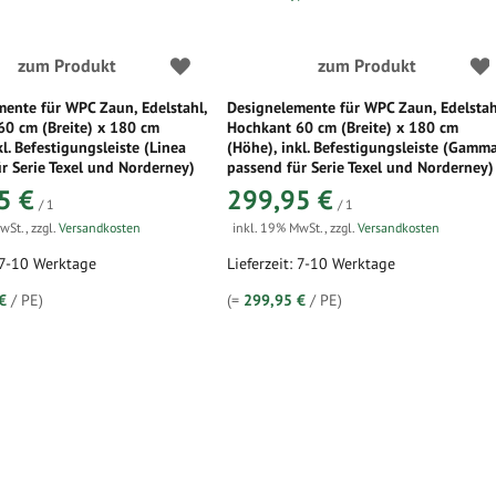
zum Produkt
zum Produkt
ente für WPC Zaun, Edelstahl,
Designelemente für WPC Zaun, Edelstah
60 cm (Breite) x 180 cm
Hochkant 60 cm (Breite) x 180 cm
kl. Befestigungsleiste (Linea
(Höhe), inkl. Befestigungsleiste (Gamm
r Serie Texel und Norderney)
passend für Serie Texel und Norderney)
5 €
299,95 €
/ 1
/ 1
MwSt.
,
zzgl.
Versandkosten
inkl. 19% MwSt.
,
zzgl.
Versandkosten
: 7-10 Werktage
Lieferzeit: 7-10 Werktage
€
/ PE)
(=
299,95 €
/ PE)