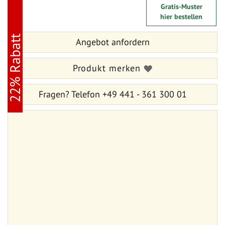
Zum
Zum
Gratis-Muster
Ende
Anfang
hier bestellen
der
der
Bildergalerie
Bildergalerie
22% Rabatt
springen
Angebot anfordern
springen
Produkt merken
Fragen?
Telefon +49 441 - 361 300 01