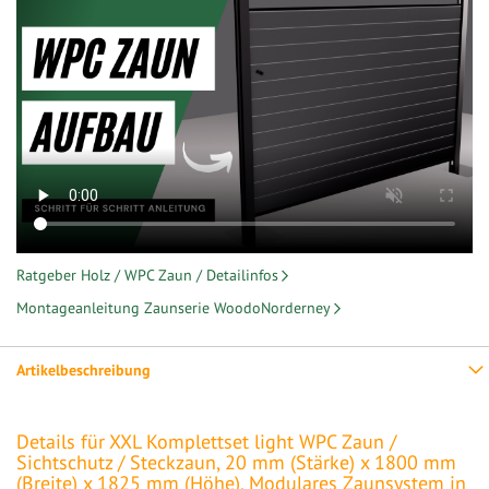
Ratgeber Holz / WPC Zaun / Detailinfos
Montageanleitung Zaunserie WoodoNorderney
Artikelbeschreibung
Details für XXL Komplettset light WPC Zaun /
Sichtschutz / Steckzaun, 20 mm (Stärke) x 1800 mm
(Breite) x 1825 mm (Höhe), Modulares Zaunsystem in