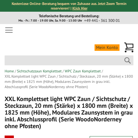
Kostenlose Online- Beratung bequem von Zuhause aus. Jetzt Zoom Termin
reservieren! |
Klick Hier
Direkt
Telefonische Beratung und Bestellung:
zum
+49 441 - 361 300 01
Mo. - Fr.: 7:00 - 19:00 Uhr, Sa. 9:00 - 13:00 Uhr
Inhalt
Me
Mein Konto
Suc
Home
Sichtschutzzaun Komplettset
WPC Zaun Komplettset
XXL Komplettset light WPC Zaun / Sichtschutz / Steckzaun, 20 mm (Stärke) x 1800
mm (Breite) x 1825 mm (Höhe), Modulares Zaunsystem in grau inkl.
Abschlussprofil (Serie WoodoNorderney ohne Pfosten)
XXL Komplettset light WPC Zaun / Sichtschutz /
Steckzaun, 20 mm (Stärke) x 1800 mm (Breite) x
1825 mm (Höhe), Modulares Zaunsystem in grau
inkl. Abschlussprofil (Serie WoodoNorderney
ohne Pfosten)