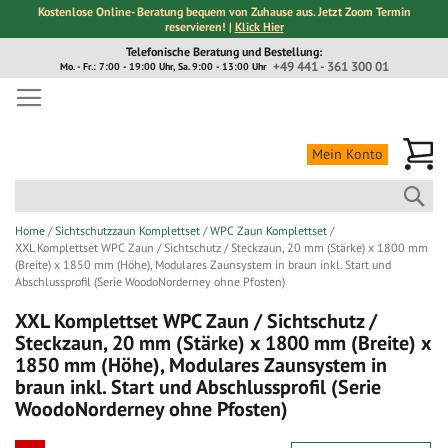
Kostenlose Online- Beratung bequem von Zuhause aus. Jetzt Zoom Termin
reservieren! |
Klick Hier
Direkt
Telefonische Beratung und Bestellung:
zum
+49 441 - 361 300 01
Mo. - Fr.: 7:00 - 19:00 Uhr, Sa. 9:00 - 13:00 Uhr
Inhalt
Me
Mein Konto
Suc
Home
Sichtschutzzaun Komplettset
WPC Zaun Komplettset
XXL Komplettset WPC Zaun / Sichtschutz / Steckzaun, 20 mm (Stärke) x 1800 mm
(Breite) x 1850 mm (Höhe), Modulares Zaunsystem in braun inkl. Start und
Abschlussprofil (Serie WoodoNorderney ohne Pfosten)
XXL Komplettset WPC Zaun / Sichtschutz /
Steckzaun, 20 mm (Stärke) x 1800 mm (Breite) x
1850 mm (Höhe), Modulares Zaunsystem in
braun inkl. Start und Abschlussprofil (Serie
WoodoNorderney ohne Pfosten)