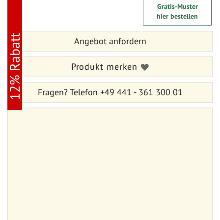
Zum
Zum
Gratis-Muster
Ende
Anfang
hier bestellen
der
der
Bildergalerie
Bildergalerie
12% Rabatt
springen
Angebot anfordern
springen
Produkt merken
Fragen?
Telefon +49 441 - 361 300 01